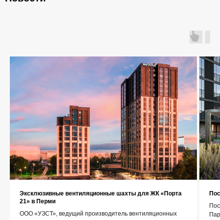
Главная
О компании
Каталог
Контакты
+7 (343) 227-22-20
Эксклюзивные вентиляционные шахты для ЖК «Порта
Пос
21» в Перми
info@1uzst.ru
Пос
ООО «УЗСТ», ведущий производитель вентиляционных
Пар