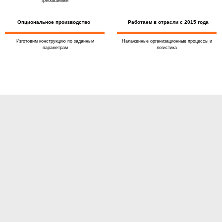
требованиям
Опциональное производство
Работаем в отрасли с 2015 года
Изготовим конструкцию по заданным
Налаженные организационные процессы и
параметрам
логистика