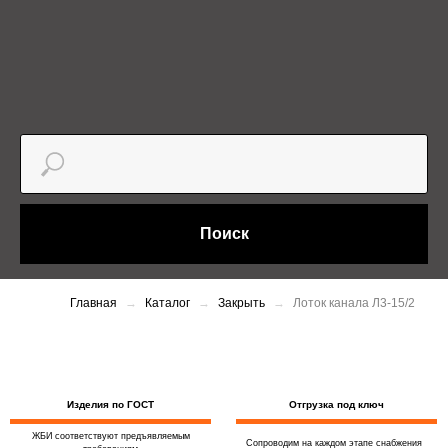
Поиск
Главная
Каталог
Закрыть
Лоток канала Л3-15/2
Изделия по ГОСТ
Отгрузка под ключ
ЖБИ соответствуют предъявляемым
Сопроводим на каждом этапе снабжения