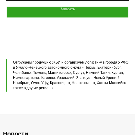
Заказать
Элементы теплотрасс
Элементы лестниц
Перемычки железобетонные
Перемычки полистиролбетонные
Плиты перекрытия ПК
Отгружаем продукцию ЖБИ и организуем логистику в города УРФО
и Ямало-Ненецкого автономного округа - Пермь, Екатеринбург,
Плиты перекрытия ПБ
Челябинск, Тюмень, Магнитогорск, Сургут, Нижний Тагил, Курган,
Нижневартовск, Каменск-Уральский, Златоуст, Новый Уренгой,
Ноябрьск, Омск, Уфу, Красноярск, Нефтеюганск, Ханты-Мансийск,
Плиты перекрытия ПТ
также в другие регионы
Фундаментные блоки ФБС
Плиты ленточных фундаментов
Прогоны железобетонные
Новости