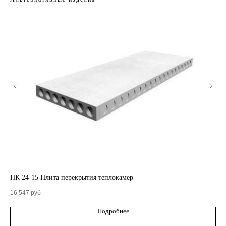
КАТАЛОГ
ПК 24-15 Плита перекрытия теплокамер
Ло
16 547
руб
Кольца стеновые
Подробнее
Вентиляционные блоки ВБ