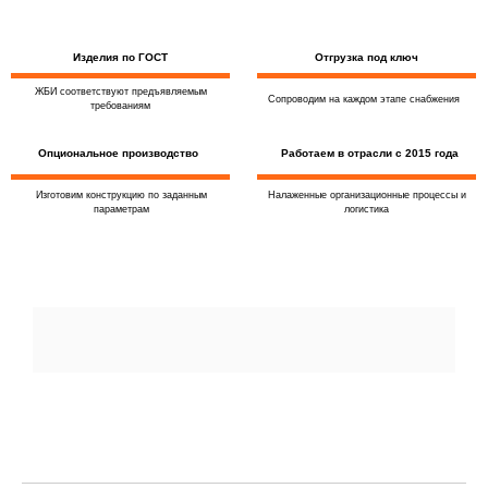
Изделия по ГОСТ
Отгрузка под ключ
ЖБИ соответствуют предъявляемым
Сопроводим на каждом этапе снабжения
требованиям
Опциональное производство
Работаем в отрасли с 2015 года
Изготовим конструкцию по заданным
Налаженные организационные процессы и
параметрам
логистика