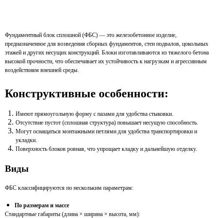
Фундаментный блок сплошной (ФБС) — это железобетонное изделие,
предназначенное для возведения сборных фундаментов, стен подвалов, цокольных
этажей и других несущих конструкций. Блоки изготавливаются из тяжелого бетона
высокой прочности, что обеспечивает их устойчивость к нагрузкам и агрессивным
воздействиям внешней среды.
Конструктивные особенности:
Имеют прямоугольную форму с пазами для удобства стыковки.
Отсутствие пустот (сплошная структура) повышает несущую способность.
Могут оснащаться монтажными петлями для удобства транспортировки и
укладки.
Поверхность блоков ровная, что упрощает кладку и дальнейшую отделку.
Виды
ФБС классифицируются по нескольким параметрам:
По размерам и массе
Стандартные габариты (длина × ширина × высота, мм):