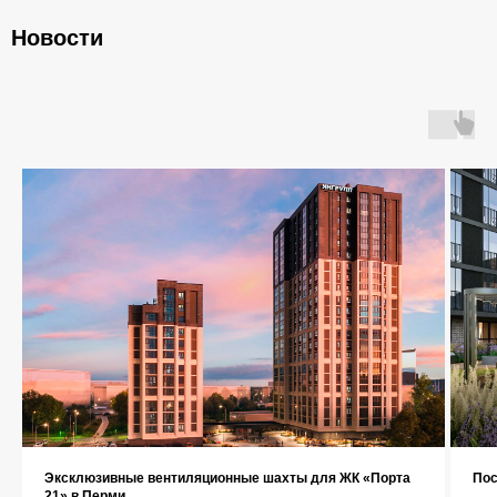
Новости
Главная
О компании
Каталог
Контакты
+7 (343) 227-22-20
Эксклюзивные вентиляционные шахты для ЖК «Порта
Пос
21» в Перми