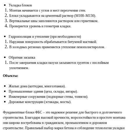
Укладка блоков
Монтаж начинается с углов и мест пересечения стен.
Блоки укладываются на цементный раствор (М100–М150).
Вертикальные швы заполняются раствором или герметиком.
Проверяется уровень и геометрия кладки.
Гидроизоляция и утепление (при необходимости)
Наружная поверхность обрабатывается битумной мастикой.
В холодных регионах применяется утепление пенополистиролом.
Обратная засыпка
После завершения кладки пазухи засыпаются грунтом с послойным
уплотнением.
Объекты:
Жилые дома (коттеджи, многоэтажки).
Промышленные здания (цеха, склады, ангары).
Инженерные сооружения (подпорные стены, тоннели).
Дорожные конструкции (эстакады, мосты).
КАТАЛОГ
Фундаментные блоки ФБС – это надежное решение для быстрого и долговечного
строительства. Благодаря высокой прочности, морозостойкости и простоте монтажа
они широко востребованы в гражданском, промышленном и дорожном
Кольца стеновые
строительстве. Правильный выбор марки бетона и соблюдение технологии укладки