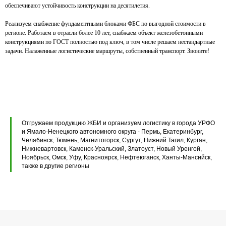
обеспечивают устойчивость конструкции на десятилетия.
Вентиляционные блоки ВБ
Реализуем снабжение фундаментными блоками ФБС по выгодной стоимости в
регионе. Работаем в отрасли более 10 лет, снабжаем объект железобетонными
Элементы теплотрасс
конструкциями по ГОСТ полностью под ключ, в том числе решаем нестандартные
задачи. Налаженные логистические маршруты, собственный транспорт. Звоните!
Элементы лестниц
Перемычки железобетонные
Перемычки полистиролбетонные
Плиты перекрытия ПК
Отгружаем продукцию ЖБИ и организуем логистику в города УРФО
Плиты перекрытия ПБ
и Ямало-Ненецкого автономного округа - Пермь, Екатеринбург,
Челябинск, Тюмень, Магнитогорск, Сургут, Нижний Тагил, Курган,
Нижневартовск, Каменск-Уральский, Златоуст, Новый Уренгой,
Плиты перекрытия ПТ
Ноябрьск, Омск, Уфу, Красноярск, Нефтеюганск, Ханты-Мансийск,
также в другие регионы
Фундаментные блоки ФБС
Плиты ленточных фундаментов
Прогоны железобетонные