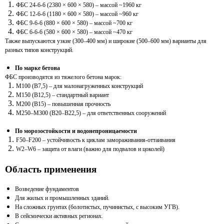
ФБС 24-6-6 (2380 × 600 × 580) – массой ~1960 кг
ФБС 12-6-6 (1180 × 600 × 580) – массой ~960 кг
ФБС 9-6-6 (880 × 600 × 580) – массой ~700 кг
ФБС 6-6-6 (580 × 600 × 580) – массой ~470 кг
Также выпускаются узкие (300–400 мм) и широкие (500–600 мм) варианты для
разных типов конструкций.
По марке бетона
ФБС производятся из тяжелого бетона марок:
М100 (В7,5) – для малонагруженных конструкций
М150 (В12,5) – стандартный вариант
М200 (В15) – повышенная прочность
М250–М300 (В20–В22,5) – для ответственных сооружений
По морозостойкости и водонепроницаемости
F50–F200 – устойчивость к циклам замораживания-оттаивания
W2–W6 – защита от влаги (важно для подвалов и цоколей)
Область применения
Возведение фундаментов
Для жилых и промышленных зданий.
На сложных грунтах (болотистых, пучинистых, с высоким УГВ).
В сейсмически активных регионах.