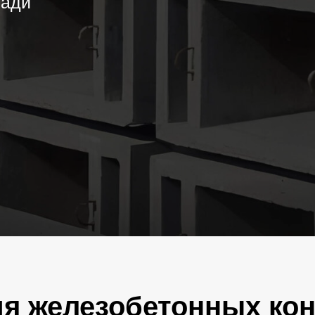
я железобетонных ко