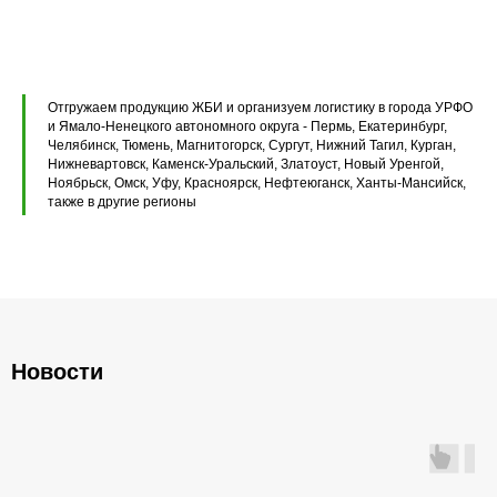
Элементы теплотрасс
Элементы лестниц
Отгружаем продукцию ЖБИ и организуем логистику в города УРФО
и Ямало-Ненецкого автономного округа - Пермь, Екатеринбург,
Перемычки железобетонные
Перемычки полистиролбетонные
Челябинск, Тюмень, Магнитогорск, Сургут, Нижний Тагил, Курган,
Нижневартовск, Каменск-Уральский, Златоуст, Новый Уренгой,
Плиты перекрытия ПК
Ноябрьск, Омск, Уфу, Красноярск, Нефтеюганск, Ханты-Мансийск,
также в другие регионы
Плиты перекрытия ПБ
Плиты перекрытия ПТ
Фундаментные блоки ФБС
Новости
Плиты ленточных фундаментов
Прогоны железобетонные