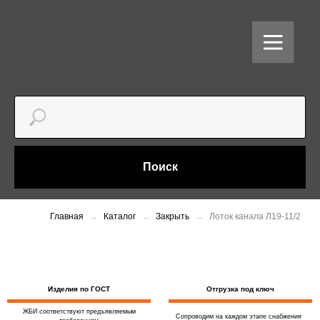
Поиск
Главная
Каталог
Закрыть
Лоток канала Л19-11/2
Изделия по ГОСТ
Отгрузка под ключ
ЖБИ соответствуют предъявляемым
Сопроводим на каждом этапе снабжения