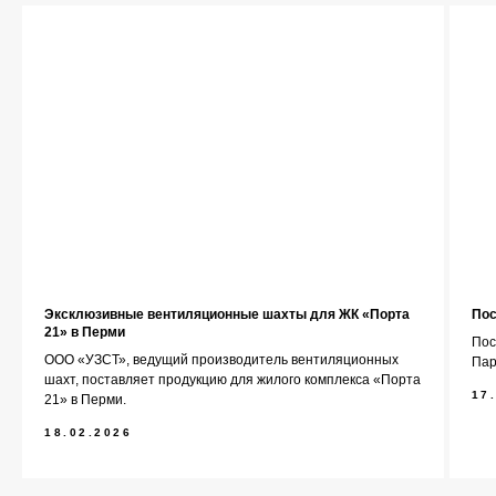
Главная
О компании
Каталог
Контакты
Эксклюзивные вентиляционные шахты для ЖК «Порта
Пос
21» в Перми
Пос
ООО «УЗСТ», ведущий производитель вентиляционных
Пар
шахт, поставляет продукцию для жилого комплекса «Порта
+7 (343) 227-22-20
17
21» в Перми.
18.02.2026
info@1uzst.ru
Екатеринбург, Гурзуфская 44