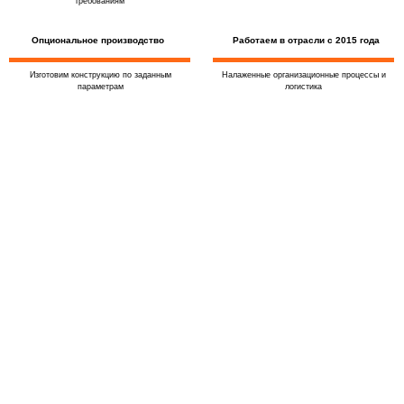
требованиям
Опциональное производство
Работаем в отрасли с 2015 года
Изготовим конструкцию по заданным
Налаженные организационные процессы и
параметрам
логистика