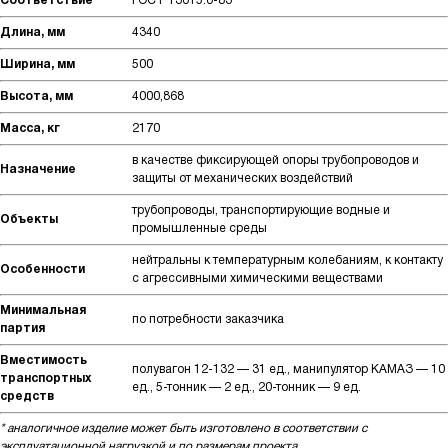
Соответствие
ГОСТ 13015.0-83
Длина, мм
4340
Ширина, мм
500
Высота, мм
4000,868
Масса, кг
2170
в качестве фиксирующей опоры трубопроводов и
Назначение
защиты от механических воздействий
трубопроводы, транспортирующие водные и
Объекты
промышленные среды
нейтральны к температурным колебаниям, к контакту
Особенности
с агрессивными химическими веществами
Минимальная
по потребности заказчика
партия
Вместимость
полувагон 12-132 — 31 ед., манипулятор КАМАЗ — 10
транспортных
ед., 5-тонник — 2 ед., 20-тонник — 9 ед.
средств
* аналогичное изделие может быть изготовлено в соответствии с
эксплуатационной нагрузкой и по размерам проекта