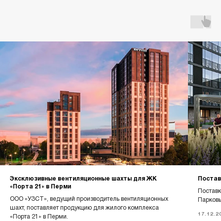
Главная
О компании
Каталог
Контакты
Эксклюзивные вентиляционные шахты для ЖК
Постав
«Порта 21» в Перми
Поставк
ООО «УЗСТ», ведущий производитель вентиляционных
Парковы
+7 (343) 227-22-20
шахт, поставляет продукцию для жилого комплекса
17.12.2
«Порта 21» в Перми.