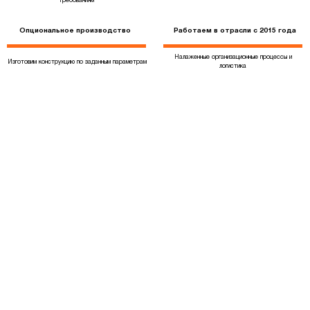
требованиям
Опциональное производство
Работаем в отрасли с 2015 года
Налаженные организационные процессы и
Изготовим конструкцию по заданным параметрам
логистика