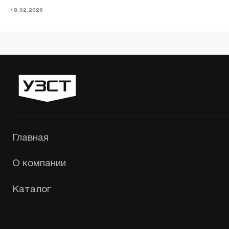
info@1uzst.ru
18.02.2026
Екатеринбург, Гурзуфская 44
Политика конфиденциальности
Сайт сделали — СайтДирект
«УЗСТ» 2026