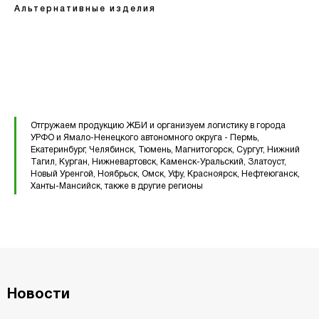
Альтернативные изделия
Вентиляционные блоки ВБ
Элементы теплотрасс
Элементы лестниц
Отгружаем продукцию ЖБИ и организуем логистику в города
Перемычки железобетонные
Перемычки полистиролбетонные
УРФО и Ямало-Ненецкого автономного округа - Пермь,
Екатеринбург, Челябинск, Тюмень, Магнитогорск, Сургут, Нижний
Тагил, Курган, Нижневартовск, Каменск-Уральский, Златоуст,
Плиты перекрытия ПК
Новый Уренгой, Ноябрьск, Омск, Уфу, Красноярск, Нефтеюганск,
Ханты-Мансийск, также в другие регионы
Плиты перекрытия ПБ
Плиты перекрытия ПТ
Фундаментные блоки ФБС
Новости
Плиты ленточных фундаментов
Прогоны железобетонные