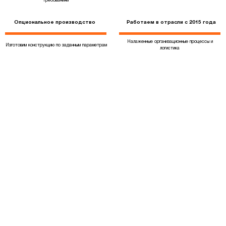
требованиям
Опциональное производство
Работаем в отрасли с 2015 года
Налаженные организационные процессы и
Изготовим конструкцию по заданным параметрам
логистика