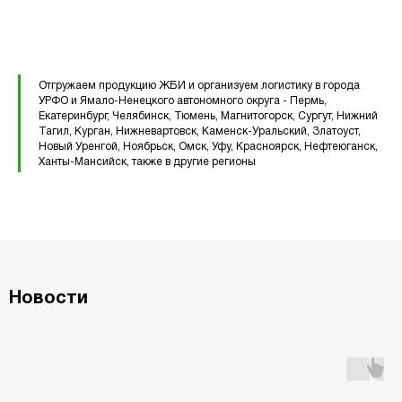
Элементы теплотрасс
Элементы лестниц
Отгружаем продукцию ЖБИ и организуем логистику в города
УРФО и Ямало-Ненецкого автономного округа - Пермь,
Перемычки железобетонные
Перемычки полистиролбетонные
Екатеринбург, Челябинск, Тюмень, Магнитогорск, Сургут, Нижний
Тагил, Курган, Нижневартовск, Каменск-Уральский, Златоуст,
Плиты перекрытия ПК
Новый Уренгой, Ноябрьск, Омск, Уфу, Красноярск, Нефтеюганск,
Ханты-Мансийск, также в другие регионы
Плиты перекрытия ПБ
Плиты перекрытия ПТ
Фундаментные блоки ФБС
Новости
Плиты ленточных фундаментов
Прогоны железобетонные