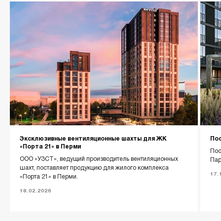
Главная
О компании
Каталог
Контакты
Эксклюзивные вентиляционные шахты для ЖК
Пос
«Порта 21» в Перми
Пос
ООО «УЗСТ», ведущий производитель вентиляционных
Пар
шахт, поставляет продукцию для жилого комплекса
+7 (343) 227-22-20
17.
«Порта 21» в Перми.
18.02.2026
info@1uzst.ru
Екатеринбург, Гурзуфская 44