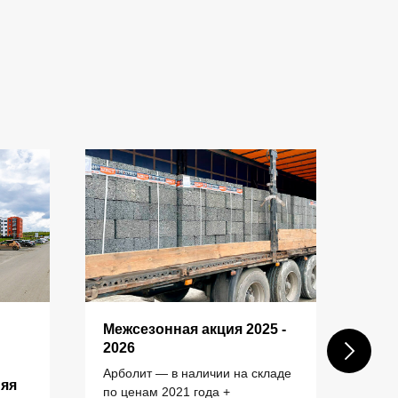
Межсезонная акция 2025 -
Пос
КОНТАКТЫ
2026
шах
ком
Арболит — в наличии на складе
няя
зас
по ценам 2021 года +