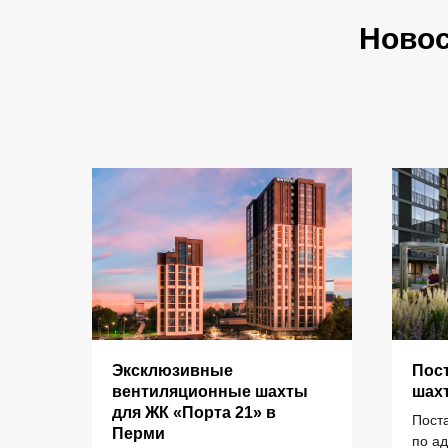
Ново
Эксклюзивные
Пос
КАТАЛОГ
для
вентиляционные шахты
шах
рми
для ЖК «Порта 21» в
Пост
Перми
елий
по а