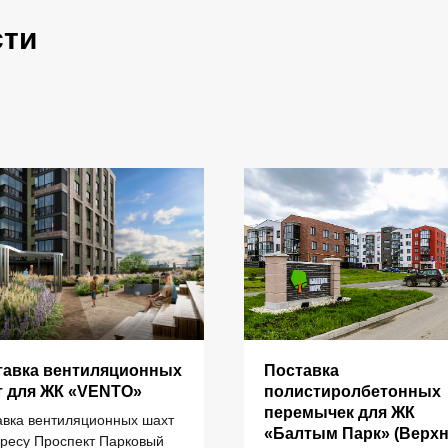
сти
тавка вентиляционных
Поставка
ИНФОРМАЦИЯ
т для ЖК «VENTO»
полистиролбетонных
перемычек для ЖК
авка вентиляционных шахт
«Балтым Парк» (Верх
дресу Проспект Парковый