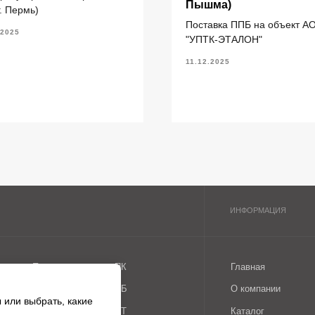
литы перекрытия ПК
Главная
Пышма)
г. Пермь)
литы перекрытия ПБ
О компании
Поставка ППБ на объект А
.2025
"УПТК-ЭТАЛОН"
литы перекрытия ПТ
Каталог
ундаментные блоки ФБС
11.12.2025
литы ленточных фундаментов
рогоны железобетонные
 или выбрать, какие