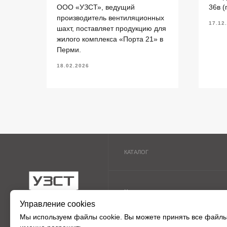
Кольца стеновые
П
ООО «УЗСТ», ведущий
36в (
Вентиляционные блоки ВБ
П
производитель вентиляционных
17.12
шахт, поставляет продукцию для
Элементы теплотрасс
П
жилого комплекса «Порта 21» в
Элементы лестниц
Ф
ермь.
Перми.
Перемычки железобетонные
П
«УЗСТ» 2026
18.02.2026
Перемычки полистиролбетонные
П
Управление cookies
Мы используем
файлы cookie
. Вы можете принять все файлы