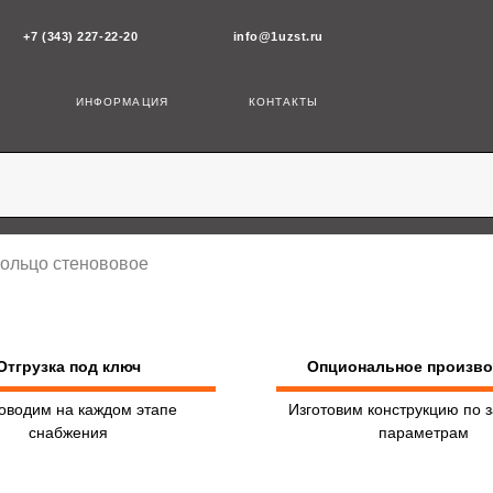
43) 227-22-20
info@1uzst.ru
ИНФОРМАЦИЯ
КОНТАКТЫ
Кольцо стенововое
Отгрузка под ключ
Опциональное произв
оводим на каждом этапе
Изготовим конструкцию по 
снабжения
параметрам