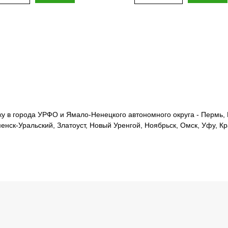
 в города УРФО и Ямало-Ненецкого автономного округа - Пермь, Е
менск-Уральский, Златоуст, Новый Уренгой, Ноябрьск, Омск, Уфу, К