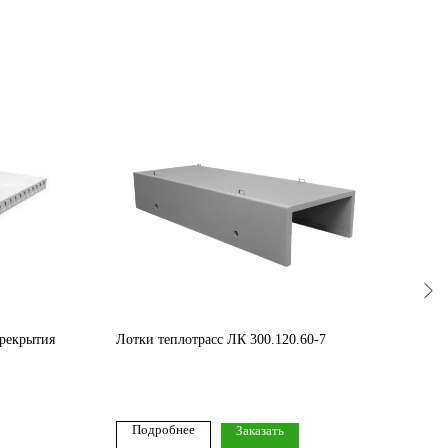
ерекрытия
Лотки теплотрасс ЛК 300.120.60-7
Лотк
Подробнее
По
Заказать