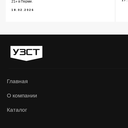
17
21» в Перми.
18.02.2026
Политика конфиденциальности
Сайт сделали — СайтДирект
«УЗСТ» 2026