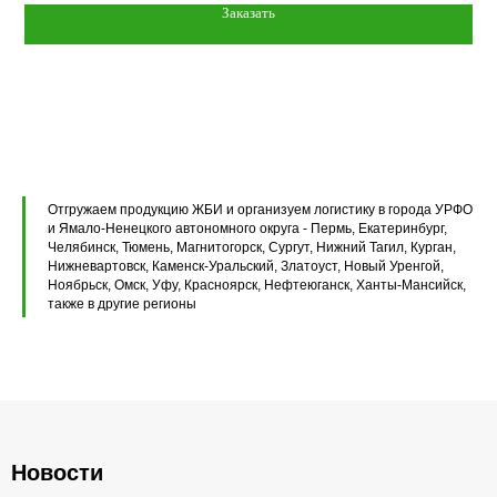
Заказать
Элементы теплотрасс
Элементы лестниц
Перемычки железобетонные
Перемычки полистиролбетонные
Плиты перекрытия ПК
Отгружаем продукцию ЖБИ и организуем логистику в города УРФО
и Ямало-Ненецкого автономного округа - Пермь, Екатеринбург,
Плиты перекрытия ПБ
Челябинск, Тюмень, Магнитогорск, Сургут, Нижний Тагил, Курган,
Нижневартовск, Каменск-Уральский, Златоуст, Новый Уренгой,
Ноябрьск, Омск, Уфу, Красноярск, Нефтеюганск, Ханты-Мансийск,
Плиты перекрытия ПТ
также в другие регионы
Фундаментные блоки ФБС
Плиты ленточных фундаментов
Прогоны железобетонные
Новости