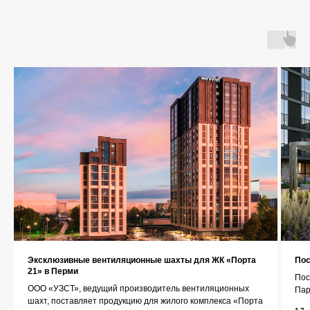
Главная
О компании
Каталог
Контакты
+7 (343) 227-22-20
Эксклюзивные вентиляционные шахты для ЖК «Порта
Пос
21» в Перми
Пос
info@1uzst.ru
ООО «УЗСТ», ведущий производитель вентиляционных
Пар
шахт, поставляет продукцию для жилого комплекса «Порта
Екатеринбург, Гурзуфская 44