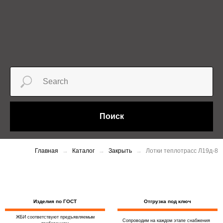
Поиск
Главная
Каталог
Закрыть
Лотки теплотрасс Л19д-8
Изделия по ГОСТ
Отгрузка под ключ
ЖБИ соответствуют предъявляемым
Сопроводим на каждом этапе снабжения