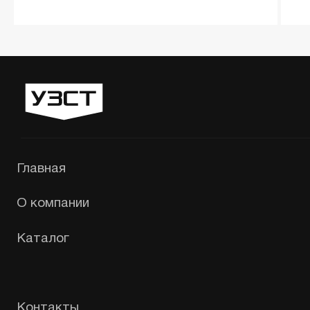
Екатеринбург, Гурзуфская 44
Политика конфиденциальности
Сайт сделали — СайтДирект
«УЗСТ» 2026