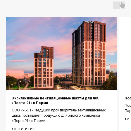
Главная
О компании
Каталог
Контакты
Эксклюзивные вентиляционные шахты для ЖК
Пос
«Порта 21» в Перми
Пос
ООО «УЗСТ», ведущий производитель вентиляционных
Пар
+7 (343) 227-22-20
шахт, поставляет продукцию для жилого комплекса
17
«Порта 21» в Перми.
info@1uzst.ru
18.02.2026