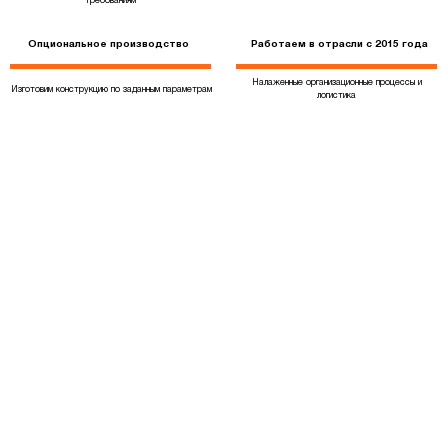
требованиям
Опциональное производство
Работаем в отрасли с 2015 года
Налаженные организационные процессы и
Изготовим конструкцию по заданным параметрам
логистика