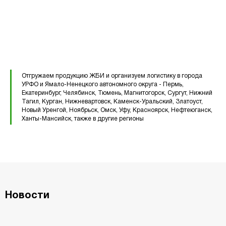
Вентиляционные блоки ВБ
Элементы теплотрасс
Элементы лестниц
Отгружаем продукцию ЖБИ и организуем логистику в города
Перемычки железобетонные
УРФО и Ямало-Ненецкого автономного округа - Пермь,
Перемычки полистиролбетонные
Екатеринбург, Челябинск, Тюмень, Магнитогорск, Сургут, Нижний
Тагил, Курган, Нижневартовск, Каменск-Уральский, Златоуст,
Плиты перекрытия ПК
Новый Уренгой, Ноябрьск, Омск, Уфу, Красноярск, Нефтеюганск,
Ханты-Мансийск, также в другие регионы
Плиты перекрытия ПБ
Плиты перекрытия ПТ
Фундаментные блоки ФБС
Новости
Плиты ленточных фундаментов
Прогоны железобетонные