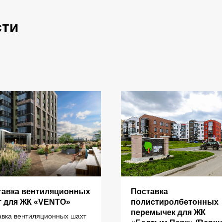
сти
тавка вентиляционных
Поставка
ИНФОРМАЦИЯ
т для ЖК «VENTO»
полистиролбетонных
перемычек для ЖК
авка вентиляционных шахт