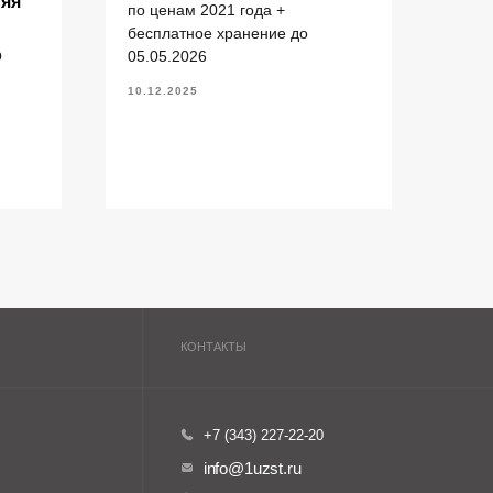
няя
зас
по ценам 2021 года +
+7 (343) 227-22-20
бесплатное хранение до
Пост
info@1uzst.ru
О
05.05.2026
(ул.
Екатеринбург, Гурзуфская 44
Екат
10.12.2025
20.11
Политика конфиденциальности
Сайт сделали — СайтДирект