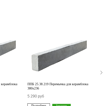
 керамблока
ППБ 25.38.219 Перемычка для керамблока
ППБ 
380х236
380х
5 290
руб
6 55
Подробнее
По
Заказать