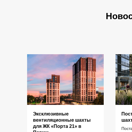
Ново
Эксклюзивные
Пос
КАТАЛОГ
для
вентиляционные шахты
шах
рми
для ЖК «Порта 21» в
Пост