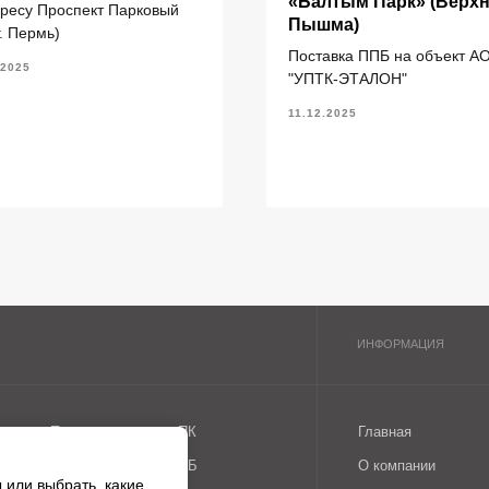
«Балтым Парк» (Верх
дресу Проспект Парковый
литы перекрытия ПК
Главная
Пышма)
г. Пермь)
литы перекрытия ПБ
О компании
Поставка ППБ на объект А
.2025
"УПТК-ЭТАЛОН"
литы перекрытия ПТ
Каталог
ундаментные блоки ФБС
11.12.2025
литы ленточных фундаментов
рогоны железобетонные
 или выбрать, какие