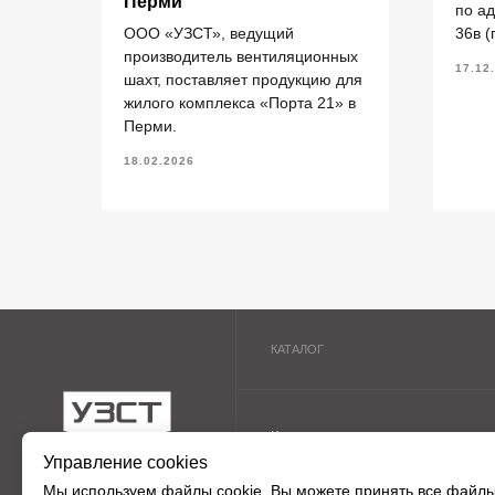
Перми
елий
по а
Кольца стеновые
П
ООО «УЗСТ», ведущий
36в (
Вентиляционные блоки ВБ
П
производитель вентиляционных
17.12
шахт, поставляет продукцию для
Элементы теплотрасс
П
жилого комплекса «Порта 21» в
Элементы лестниц
Ф
ермь.
Перми.
Перемычки железобетонные
П
«УЗСТ» 2026
18.02.2026
Перемычки полистиролбетонные
П
Управление cookies
Мы используем
файлы cookie
. Вы можете принять все файлы