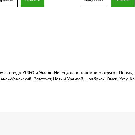
 в города УРФО и Ямало-Ненецкого автономного округа - Пермь, Е
менск-Уральский, Златоуст, Новый Уренгой, Ноябрьск, Омск, Уфу, К