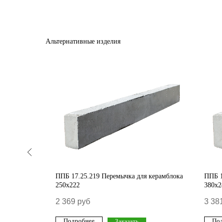
Альтернативные изделия
азоблока
ППБ 17.25.219 Перемычка для керамблока
ППБ 1
250х222
380х2
2 369
руб
3 38
Подробнее
По
Заказать