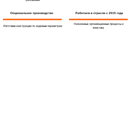
требованиям
Опциональное производство
Работаем в отрасли с 2015 года
Налаженные организационные процессы и
Изготовим конструкцию по заданным параметрам
логистика