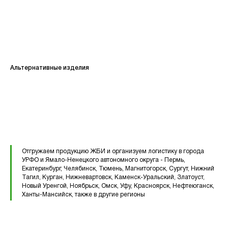
КАТАЛОГ
Кольца стеновые
Альтернативные изделия
Вентиляционные блоки ВБ
Элементы теплотрасс
Элементы лестниц
Перемычки железобетонные
Перемычки полистиролбетонные
Отгружаем продукцию ЖБИ и организуем логистику в города
УРФО и Ямало-Ненецкого автономного округа - Пермь,
Плиты перекрытия ПК
Екатеринбург, Челябинск, Тюмень, Магнитогорск, Сургут, Нижний
Тагил, Курган, Нижневартовск, Каменск-Уральский, Златоуст,
Новый Уренгой, Ноябрьск, Омск, Уфу, Красноярск, Нефтеюганск,
Плиты перекрытия ПБ
Ханты-Мансийск, также в другие регионы
Плиты перекрытия ПТ