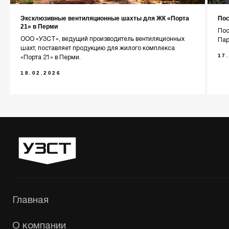
Эксклюзивные вентиляционные шахты для ЖК «Порта
Пос
21» в Перми
Пос
+7 (343) 227-22-20
ООО «УЗСТ», ведущий производитель вентиляционных
Пар
шахт, поставляет продукцию для жилого комплекса
17
«Порта 21» в Перми.
info@1uzst.ru
18.02.2026
Екатеринбург, Гурзуфская 44
Политика конфиденциальности
Сайт сделали — СайтДирект
«УЗСТ» 2026