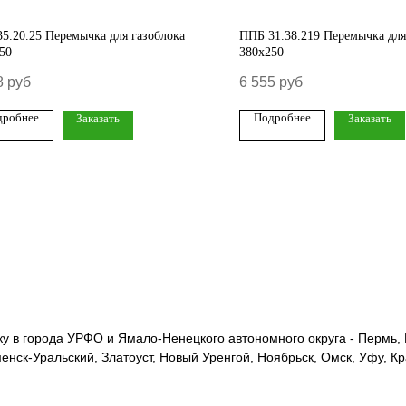
5.20.25 Перемычка для газоблока
ППБ 31.38.219 Перемычка для
50
380х250
8
руб
6 555
руб
дробнее
Подробнее
Заказать
Заказать
 в города УРФО и Ямало-Ненецкого автономного округа - Пермь, Е
менск-Уральский, Златоуст, Новый Уренгой, Ноябрьск, Омск, Уфу, К