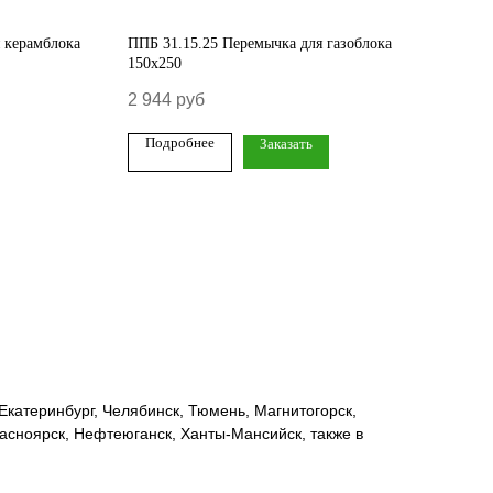
 керамблока
ППБ 31.15.25 Перемычка для газоблока
ППБ 
150х250
120х
2 944
руб
1 16
Подробнее
По
Заказать
катеринбург, Челябинск, Тюмень, Магнитогорск,
расноярск, Нефтеюганск, Ханты-Мансийск, также в