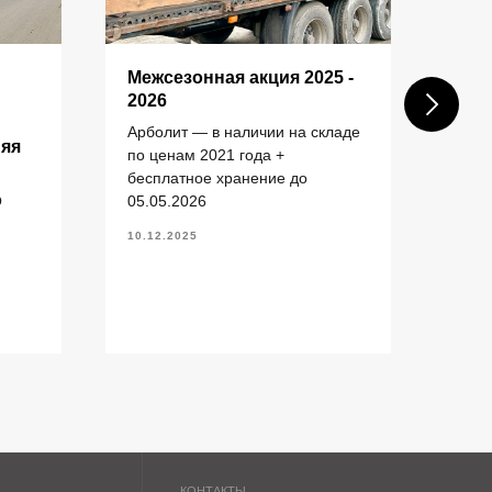
КОНТАКТЫ
Межсезонная акция 2025 -
Пос
2026
шах
ком
Арболит — в наличии на складе
няя
зас
+7 (343) 227-22-20
по ценам 2021 года +
бесплатное хранение до
Пост
info@1uzst.ru
О
05.05.2026
(ул.
Екатеринбург, Гурзуфская 44
Екат
10.12.2025
Политика конфиденциальности
20.11
Сайт сделали — СайтДирект