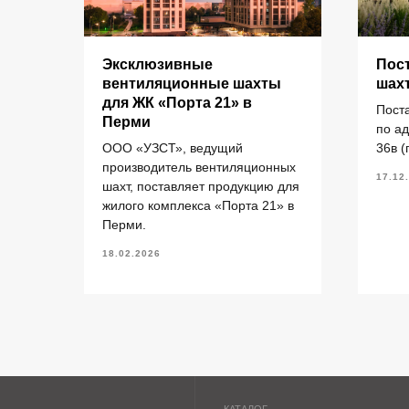
КАТАЛОГ
Эксклюзивные
Пос
для
вентиляционные шахты
шах
рми
для ЖК «Порта 21» в
Пост
Перми
Кольца стеновые
П
елий
по а
ООО «УЗСТ», ведущий
36в (
Вентиляционные блоки ВБ
П
производитель вентиляционных
Элементы теплотрасс
П
17.12
шахт, поставляет продукцию для
Элементы лестниц
Ф
жилого комплекса «Порта 21» в
ермь.
Перми.
Перемычки железобетонные
П
«УЗСТ» 2026
Перемычки полистиролбетонные
П
18.02.2026