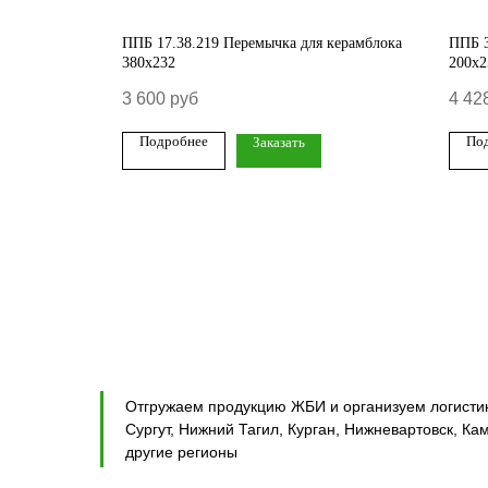
 керамблока
ППБ 17.38.219 Перемычка для керамблока
ППБ 3
380х232
200х2
3 600
руб
4 42
Подробнее
По
Заказать
Отгружаем продукцию ЖБИ и организуем логистику
Сургут, Нижний Тагил, Курган, Нижневартовск, Ка
другие регионы