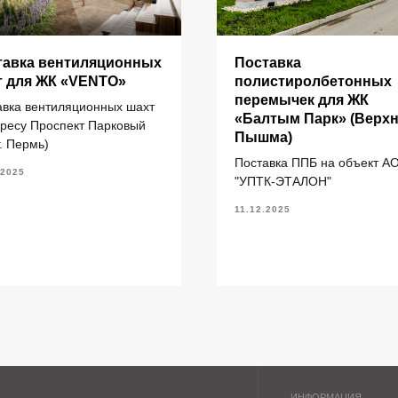
ИНФОРМАЦИЯ
тавка вентиляционных
Поставка
т для ЖК «VENTO»
полистиролбетонных
перемычек для ЖК
авка вентиляционных шахт
«Балтым Парк» (Верх
литы перекрытия ПК
Главная
дресу Проспект Парковый
Пышма)
г. Пермь)
литы перекрытия ПБ
О компании
Поставка ППБ на объект А
литы перекрытия ПТ
Каталог
.2025
"УПТК-ЭТАЛОН"
ундаментные блоки ФБС
11.12.2025
литы ленточных фундаментов
рогоны железобетонные