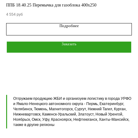
ППБ 18.40.25 Перемычка для газоблока 400х250
ПП
Кольца стеновые
4 554
руб
1 3
Подробнее
Вентиляционные блоки ВБ
Элементы теплотрасс
Заказать
Элементы лестниц
Перемычки железобетонные
Перемычки полистиролбетонные
Плиты перекрытия ПК
Отгружаем продукцию ЖБИ и организуем логистику в города УРФО
Плиты перекрытия ПБ
и Ямало-Ненецкого автономного округа - Пермь, Екатеринбург,
Челябинск, Тюмень, Магнитогорск, Сургут, Нижний Тагил, Курган,
Нижневартовск, Каменск-Уральский, Златоуст, Новый Уренгой,
Плиты перекрытия ПТ
Ноябрьск, Омск, Уфу, Красноярск, Нефтеюганск, Ханты-Мансийск,
также в другие регионы
Фундаментные блоки ФБС