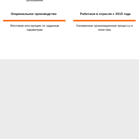
требованиям
Опциональное производство
Работаем в отрасли с 2015 года
Изготовим конструкцию по заданным
Налаженные организационные процессы и
параметрам
логистика