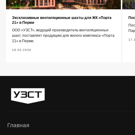
+7 (343) 227-22-20
Эксклюзивные вентиляционные шахты для ЖК «Порта
Пос
info@1uzst.ru
21» в Перми
Пос
ООО «УЗСТ», ведущий производитель вентиляционных
Пар
Екатеринбург, Гурзуфская 44
шахт, поставляет продукцию для жилого комплекса «Порта
17.
21» в Перми.
Политика конфиденциальности
18.02.2026
Сайт сделали — СайтДирект
«УЗСТ» 2026