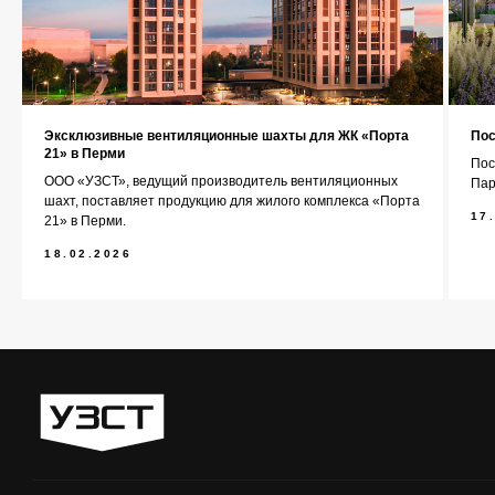
+7 (343) 227-22-20
info@1uzst.ru
Эксклюзивные вентиляционные шахты для ЖК «Порта
Пос
21» в Перми
Пос
Екатеринбург, Гурзуфская 44
ООО «УЗСТ», ведущий производитель вентиляционных
Пар
шахт, поставляет продукцию для жилого комплекса «Порта
17
21» в Перми.
Политика конфиденциальности
18.02.2026
Сайт сделали — СайтДирект
«УЗСТ» 2026