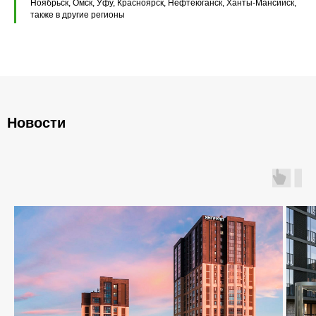
Ноябрьск, Омск, Уфу, Красноярск, Нефтеюганск, Ханты-Мансийск,
также в другие регионы
Фундаментные блоки ФБС
Плиты ленточных фундаментов
Прогоны железобетонные
Новости
Главная
О компании
Каталог
Контакты