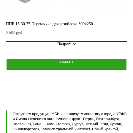
КАТАЛОГ
ППБ 15.30.25 Перемычка для газоблока 300х250
ППБ
Кольца стеновые
2 852
руб
3 7
Вентиляционные блоки ВБ
Подробнее
Элементы теплотрасс
Заказать
Элементы лестниц
Перемычки железобетонные
Перемычки полистиролбетонные
Плиты перекрытия ПК
Плиты перекрытия ПБ
Отгружаем продукцию ЖБИ и организуем логистику в города УРФО
и Ямало-Ненецкого автономного округа - Пермь, Екатеринбург,
Челябинск, Тюмень, Магнитогорск, Сургут, Нижний Тагил, Курган,
Плиты перекрытия ПТ
Нижневартовск, Каменск-Уральский, Златоуст, Новый Уренгой,