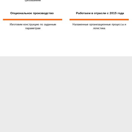
требованиям
Опциональное производство
Работаем в отрасли с 2015 года
Изготовим конструкцию по заданным
Налаженные организационные процессы и
параметрам
логистика