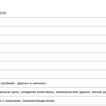
2016
 проёмов - дерных и оконных
венные цеха, складские комплексы, коммерческие здания, жилые д
ть к нагрузкам, перераспределение