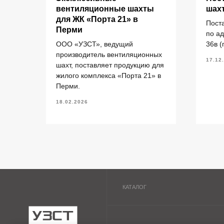
для
вентиляционные шахты
шах
рми
для ЖК «Порта 21» в
Пост
Перми
елий
по а
Кольца стеновые
П
ООО «УЗСТ», ведущий
36в (
Вентиляционные блоки ВБ
П
производитель вентиляционных
17.12
Элементы теплотрасс
П
шахт, поставляет продукцию для
жилого комплекса «Порта 21» в
Элементы лестниц
Ф
ермь.
Перми.
Перемычки железобетонные
П
«УЗСТ» 2026
18.02.2026
Перемычки полистиролбетонные
П