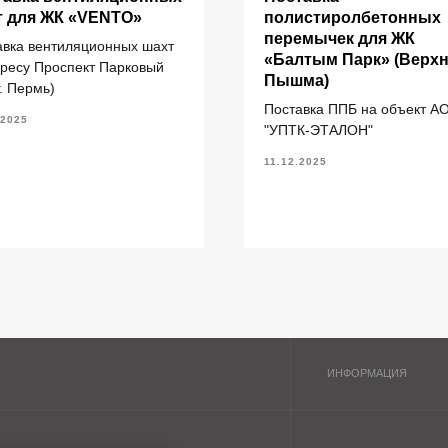
т для ЖК «VENTO»
полистиролбетонных
перемычек для ЖК
авка вентиляционных шахт
«Балтым Парк» (Верх
дресу Проспект Парковый
литы перекрытия ПК
Главная
Пышма)
г. Пермь)
литы перекрытия ПБ
О компании
Поставка ППБ на объект А
.2025
литы перекрытия ПТ
Каталог
"УПТК-ЭТАЛОН"
ундаментные блоки ФБС
11.12.2025
литы ленточных фундаментов
рогоны железобетонные