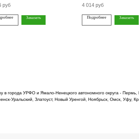
6
руб
4 014
руб
дробнее
Подробнее
Заказать
Заказать
 в города УРФО и Ямало-Ненецкого автономного округа - Пермь, Е
менск-Уральский, Златоуст, Новый Уренгой, Ноябрьск, Омск, Уфу, К