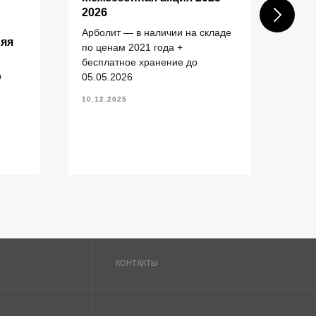
2026
шах
ком
Арболит — в наличии на складе
няя
зас
по ценам 2021 года +
+7 (343) 227-22-20
бесплатное хранение до
Пост
info@1uzst.ru
О
05.05.2026
(ул.
Екатеринбург, Гурзуфская 44
Екат
10.12.2025
Политика конфиденциальности
20.11
Сайт сделали — СайтДирект