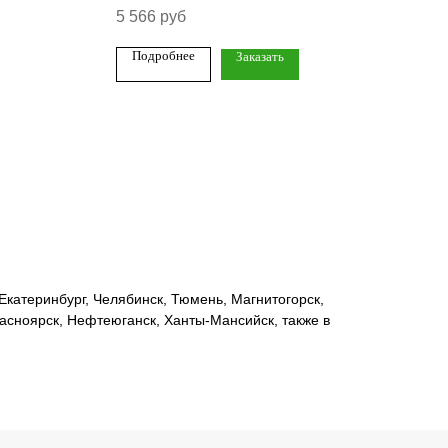
5 566
руб
10 
Подробнее
По
Заказать
катеринбург, Челябинск, Тюмень, Магнитогорск,
расноярск, Нефтеюганск, Ханты-Мансийск, также в