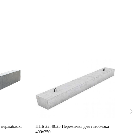
 керамблока
ППБ 22.40.25 Перемычка для газоблока
ППБ 
400х250
400х