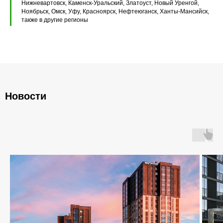
Нижневартовск, Каменск-Уральский, Златоуст, Новый Уренгой,
Плиты перекрытия ПБ
Ноябрьск, Омск, Уфу, Красноярск, Нефтеюганск, Ханты-Мансийск,
также в другие регионы
Плиты перекрытия ПТ
Фундаментные блоки ФБС
Плиты ленточных фундаментов
Прогоны железобетонные
Новости
Главная
О компании
Каталог