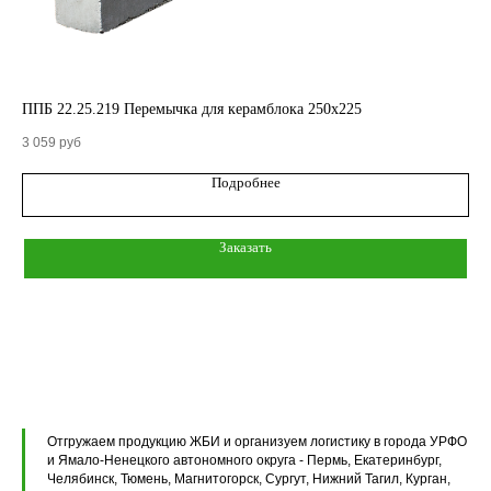
ППБ 22.25.219 Перемычка для керамблока 250х225
ПП
КАТАЛОГ
3 059
руб
7 2
Подробнее
Кольца стеновые
Заказать
Вентиляционные блоки ВБ
Элементы теплотрасс
Элементы лестниц
Перемычки железобетонные
Перемычки полистиролбетонные
Отгружаем продукцию ЖБИ и организуем логистику в города УРФО
и Ямало-Ненецкого автономного округа - Пермь, Екатеринбург,
Плиты перекрытия ПК
Челябинск, Тюмень, Магнитогорск, Сургут, Нижний Тагил, Курган,