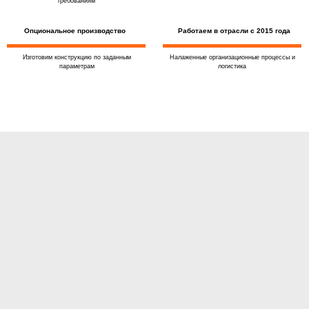
требованиям
Опциональное производство
Работаем в отрасли с 2015 года
Изготовим конструкцию по заданным
Налаженные организационные процессы и
параметрам
логистика