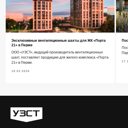
Контакты
Эксклюзивные вентиляционные шахты для ЖК «Порта
Пос
21» в Перми
+7 (343) 227-22-20
Пос
ООО «УЗСТ», ведущий производитель вентиляционных
Пар
шахт, поставляет продукцию для жилого комплекса «Порта
info@1uzst.ru
17.
21» в Перми.
Екатеринбург, Гурзуфская 44
18.02.2026
Политика конфиденциальности
Сайт сделали — СайтДирект
«УЗСТ» 2026