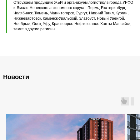
Отгружаем продукцию ЖБИ и организуем логистику в города УРФО
Плиты перекрытия ПК
и Ямало-Ненецкого автономного округа - Пермь, Екатеринбург,
Челябинск, Тюмень, Магнитогорск, Сургут, Нижний Тагил, Курган,
Нижневартовск, Каменск-Уральский, Златоуст, Новый Уренгой,
Плиты перекрытия ПБ
Ноябрьск, Омск, Уфу, Красноярск, Нефтеюганск, Ханты-Мансийск,
также в другие регионы
Плиты перекрытия ПТ
Фундаментные блоки ФБС
Плиты ленточных фундаментов
Прогоны железобетонные
Новости
Главная
О компании