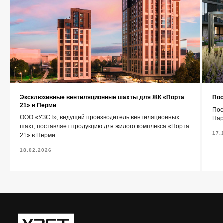
Каталог
Контакты
Эксклюзивные вентиляционные шахты для ЖК «Порта
Пос
+7 (343) 227-22-20
21» в Перми
Пос
ООО «УЗСТ», ведущий производитель вентиляционных
Пар
info@1uzst.ru
шахт, поставляет продукцию для жилого комплекса «Порта
17.
21» в Перми.
Екатеринбург, Гурзуфская 44
18.02.2026
Политика конфиденциальности
Сайт сделали — СайтДирект
«УЗСТ» 2026