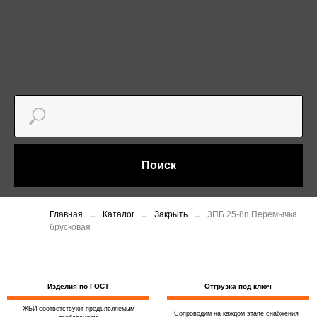
Поиск
Главная
Каталог
Закрыть
3ПБ 25-8п Перемычка
брусковая
Изделия по ГОСТ
Отгрузка под ключ
ЖБИ соответствуют предъявляемым
Сопроводим на каждом этапе снабжения