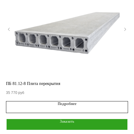
КАТАЛОГ
Кольца стеновые
ПБ 81.12-8 Плита перекрытия
ПБ
Вентиляционные блоки ВБ
35 770
руб
6 9
Подробнее
Элементы теплотрасс
Элементы лестниц
Заказать