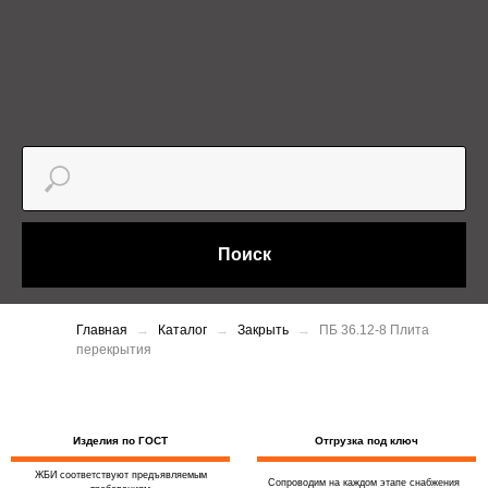
Поиск
Главная
Каталог
Закрыть
ПБ 36.12-8 Плита
перекрытия
Изделия по ГОСТ
Отгрузка под ключ
ЖБИ соответствуют предъявляемым
Сопроводим на каждом этапе снабжения