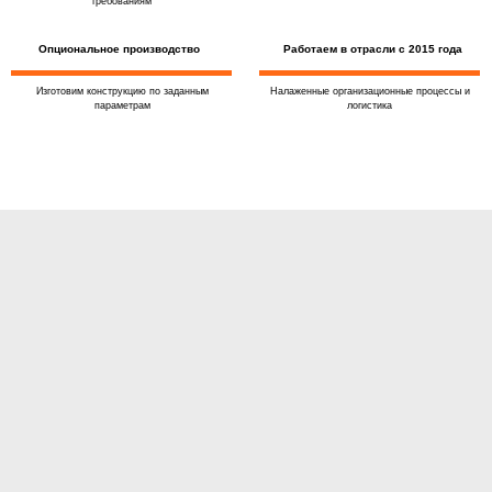
требованиям
Опциональное производство
Работаем в отрасли с 2015 года
Изготовим конструкцию по заданным
Налаженные организационные процессы и
параметрам
логистика