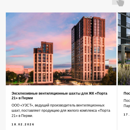
О компании
Каталог
Контакты
+7 (343) 227-22-20
info@1uzst.ru
Эксклюзивные вентиляционные шахты для ЖК «Порта
Пос
Екатеринбург, Гурзуфская 44
21» в Перми
Пос
ООО «УЗСТ», ведущий производитель вентиляционных
Пар
Политика конфиденциальности
шахт, поставляет продукцию для жилого комплекса «Порта
17
21» в Перми.
Сайт сделали — СайтДирект
18.02.2026