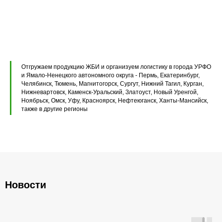
Перемычки железобетонные
Перемычки полистиролбетонные
Плиты перекрытия ПК
Плиты перекрытия ПБ
Отгружаем продукцию ЖБИ и организуем логистику в города УРФО
Плиты перекрытия ПТ
и Ямало-Ненецкого автономного округа - Пермь, Екатеринбург,
Челябинск, Тюмень, Магнитогорск, Сургут, Нижний Тагил, Курган,
Нижневартовск, Каменск-Уральский, Златоуст, Новый Уренгой,
Фундаментные блоки ФБС
Ноябрьск, Омск, Уфу, Красноярск, Нефтеюганск, Ханты-Мансийск,
также в другие регионы
Плиты ленточных фундаментов
Прогоны железобетонные
Новости
Главная