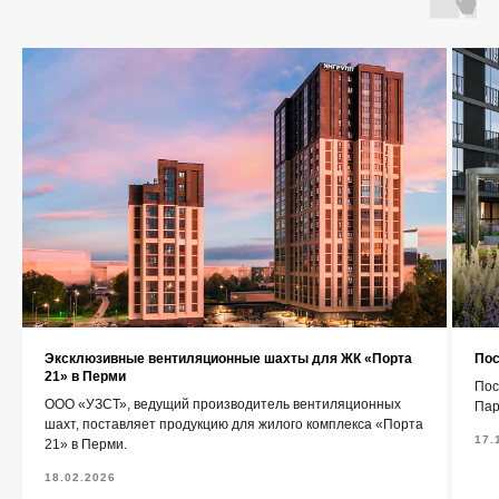
О компании
Каталог
Контакты
+7 (343) 227-22-20
info@1uzst.ru
Эксклюзивные вентиляционные шахты для ЖК «Порта
Пос
Екатеринбург, Гурзуфская 44
21» в Перми
Пос
ООО «УЗСТ», ведущий производитель вентиляционных
Пар
Политика конфиденциальности
шахт, поставляет продукцию для жилого комплекса «Порта
17.
21» в Перми.
Сайт сделали — СайтДирект
18.02.2026