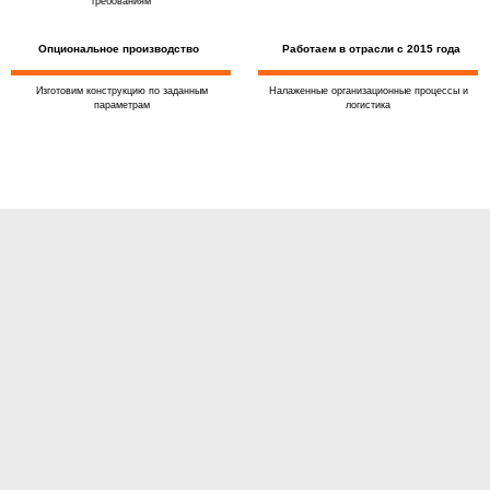
требованиям
Опциональное производство
Работаем в отрасли с 2015 года
Изготовим конструкцию по заданным
Налаженные организационные процессы и
параметрам
логистика