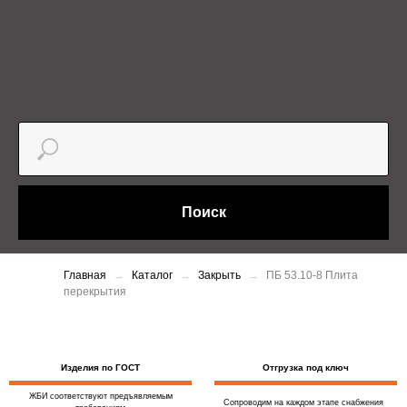
Поиск
Главная
Каталог
Закрыть
ПБ 53.10-8 Плита
перекрытия
Изделия по ГОСТ
Отгрузка под ключ
ЖБИ соответствуют предъявляемым
Сопроводим на каждом этапе снабжения