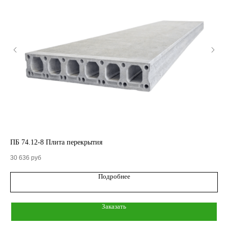
КАТАЛОГ
Кольца стеновые
ПБ 74.12-8 Плита перекрытия
ПБ
Вентиляционные блоки ВБ
30 636
руб
26 
Подробнее
Элементы теплотрасс
Элементы лестниц
Заказать