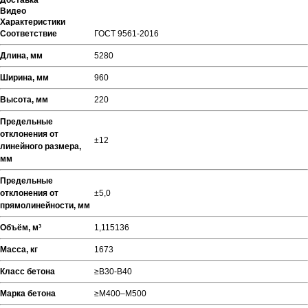
Доставка
Видео
Характеристики
Соответствие
ГОСТ 9561-2016
Длина, мм
5280
Ширина, мм
960
Высота, мм
220
Предельные
отклонения от
±12
линейного размера,
мм
Предельные
отклонения от
±5,0
прямолинейности, мм
Объём, м³
1,115136
Масса, кг
1673
Класс бетона
≥В30-В40
Марка бетона
≥М400–М500