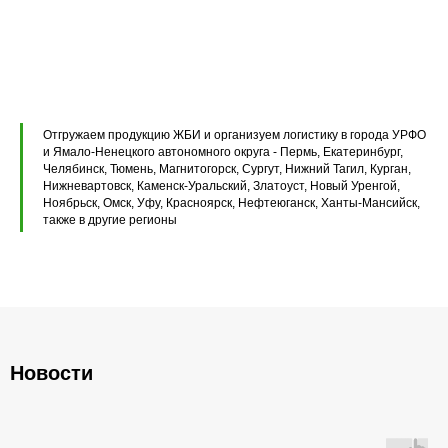
Перемычки железобетонные
Перемычки полистиролбетонные
Плиты перекрытия ПК
Плиты перекрытия ПБ
Отгружаем продукцию ЖБИ и организуем логистику в города УРФО
Плиты перекрытия ПТ
и Ямало-Ненецкого автономного округа - Пермь, Екатеринбург,
Челябинск, Тюмень, Магнитогорск, Сургут, Нижний Тагил, Курган,
Нижневартовск, Каменск-Уральский, Златоуст, Новый Уренгой,
Фундаментные блоки ФБС
Ноябрьск, Омск, Уфу, Красноярск, Нефтеюганск, Ханты-Мансийск,
также в другие регионы
Плиты ленточных фундаментов
Прогоны железобетонные
Новости
Главная