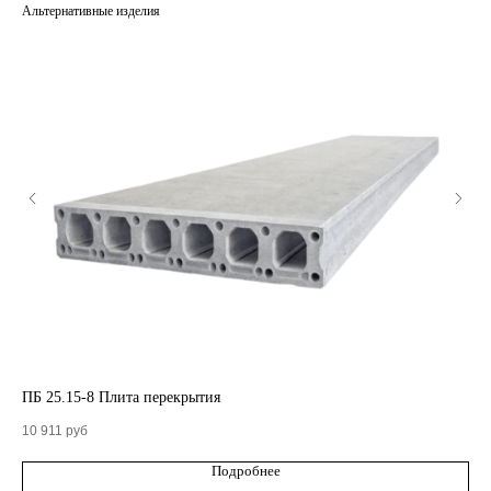
Альтернативные изделия
КАТАЛОГ
ПБ 25.15-8 Плита перекрытия
ПБ
10 911
руб
8 2
Кольца стеновые
Подробнее