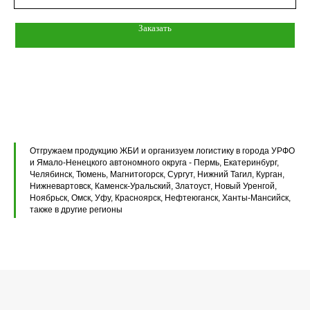
Вентиляционные блоки ВБ
Заказать
Элементы теплотрасс
Элементы лестниц
Перемычки железобетонные
Перемычки полистиролбетонные
Плиты перекрытия ПК
Отгружаем продукцию ЖБИ и организуем логистику в города УРФО
и Ямало-Ненецкого автономного округа - Пермь, Екатеринбург,
Плиты перекрытия ПБ
Челябинск, Тюмень, Магнитогорск, Сургут, Нижний Тагил, Курган,
Нижневартовск, Каменск-Уральский, Златоуст, Новый Уренгой,
Плиты перекрытия ПТ
Ноябрьск, Омск, Уфу, Красноярск, Нефтеюганск, Ханты-Мансийск,
также в другие регионы
Фундаментные блоки ФБС
Плиты ленточных фундаментов
Прогоны железобетонные