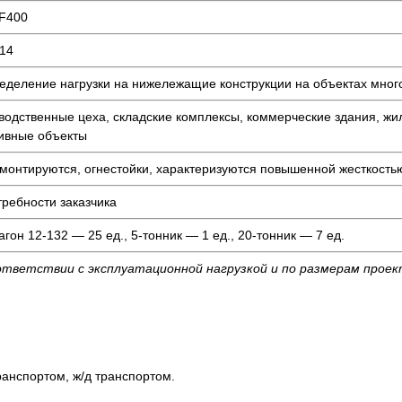
F400
14
еделение нагрузки на нижележащие конструкции на объектах мног
водственные цеха, складские комплексы, коммерческие здания, жи
ивные объекты
 монтируются, огнестойки, характеризуются повышенной жесткость
требности заказчика
агон 12-132 — 25 ед., 5-тонник — 1 ед., 20-тонник — 7 ед.
ответствии с эксплуатационной нагрузкой и по размерам прое
анспортом, ж/д транспортом.