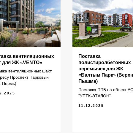
ИНФОРМАЦИЯ
тавка вентиляционных
Поставка
т для ЖК «VENTO»
полистиролбетонных
перемычек для ЖК
авка вентиляционных шахт
литы перекрытия ПК
Главная
«Балтым Парк» (Верх
дресу Проспект Парковый
Пышма)
литы перекрытия ПБ
О компании
г. Пермь)
литы перекрытия ПТ
Каталог
Поставка ППБ на объект А
2.2025
"УПТК-ЭТАЛОН"
ундаментные блоки ФБС
11.12.2025
литы ленточных фундаментов
рогоны железобетонные