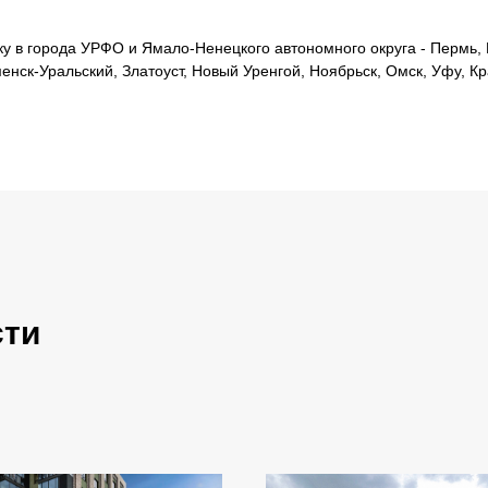
 в города УРФО и Ямало-Ненецкого автономного округа - Пермь, Е
менск-Уральский, Златоуст, Новый Уренгой, Ноябрьск, Омск, Уфу, К
сти