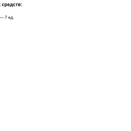
 средств:
 — 7 ед.