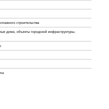
оэтажного строительства
лые дома, объекты городской инфраструктуры,
ю
кта