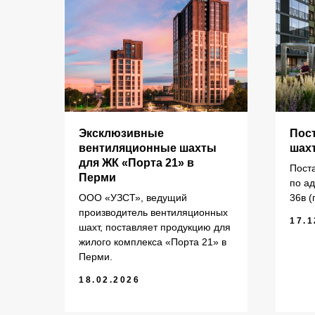
КАТАЛОГ
Эксклюзивные
Пос
для
вентиляционные шахты
шах
рми
для ЖК «Порта 21» в
Пост
Кольца стеновые
П
Перми
елий
по а
Вентиляционные блоки ВБ
П
ООО «УЗСТ», ведущий
36в (
Элементы теплотрасс
П
производитель вентиляционных
17.1
шахт, поставляет продукцию для
Элементы лестниц
Ф
жилого комплекса «Порта 21» в
Перемычки железобетонные
П
«УЗСТ» 2026
ермь.
Перми.
Перемычки полистиролбетонные
П
18.02.2026