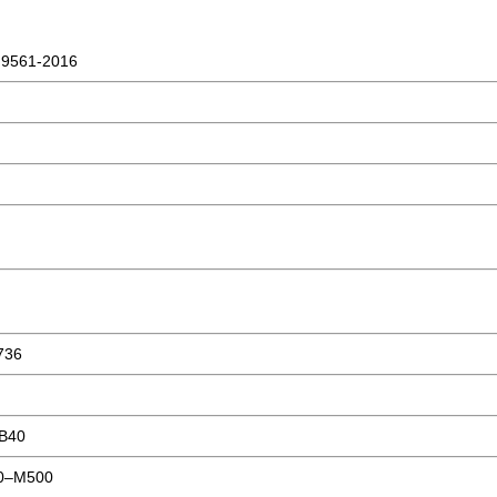
9561-2016
736
В40
0–М500