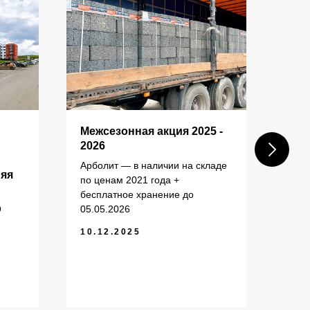
КОНТАКТЫ
Межсезонная акция 2025 -
Пос
2026
шах
ком
Арболит — в наличии на складе
+7 (343) 227-22-20
няя
зас
по ценам 2021 года +
info@1uzst.ru
бесплатное хранение до
Пост
Екатеринбург, Гурзуфская 44
О
05.05.2026
(ул.
Екат
10.12.2025
Политика конфиденциальности
20.
Сайт сделали — СайтДирект