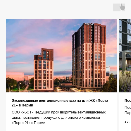
Главная
О компании
Каталог
Контакты
+7 (343) 227-22-20
info@1uzst.ru
Екатеринбург, Гурзуфская 44
Эксклюзивные вентиляционные шахты для ЖК «Порта
Пос
21» в Перми
Пос
ООО «УЗСТ», ведущий производитель вентиляционных
Пар
Политика конфиденциальности
шахт, поставляет продукцию для жилого комплекса
17
«Порта 21» в Перми.
Сайт сделали — СайтДирект