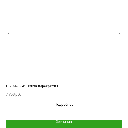
КАТАЛОГ
Кольца стеновые
ПК 24-12-8 Плита перекрытия
ПБ
Вентиляционные блоки ВБ
7 736
16 
руб
Подробнее
Элементы теплотрасс
Элементы лестниц
Заказать