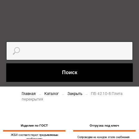
Поиск
Главная
Каталог
Закрыть
ПБ 42.10-8 Плита
перекрытия
Изделия по ГОСТ
Отгрузка под ключ
ЖБИ соответствуют предъявляемым
Сопроводим на каждом этапе снабжения