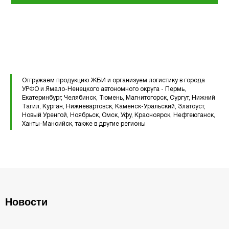
Перемычки железобетонные
Перемычки полистиролбетонные
Плиты перекрытия ПК
Плиты перекрытия ПБ
Отгружаем продукцию ЖБИ и организуем логистику в города
Плиты перекрытия ПТ
УРФО и Ямало-Ненецкого автономного округа - Пермь,
Екатеринбург, Челябинск, Тюмень, Магнитогорск, Сургут, Нижний
Тагил, Курган, Нижневартовск, Каменск-Уральский, Златоуст,
Фундаментные блоки ФБС
Новый Уренгой, Ноябрьск, Омск, Уфу, Красноярск, Нефтеюганск,
Ханты-Мансийск, также в другие регионы
Плиты ленточных фундаментов
Прогоны железобетонные
Новости