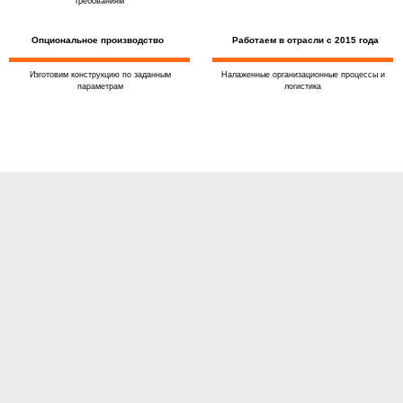
требованиям
Опциональное производство
Работаем в отрасли с 2015 года
Изготовим конструкцию по заданным
Налаженные организационные процессы и
параметрам
логистика