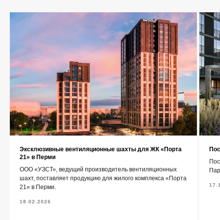
О компании
Каталог
Контакты
+7 (343) 227-22-20
info@1uzst.ru
Эксклюзивные вентиляционные шахты для ЖК «Порта
Пос
Екатеринбург, Гурзуфская 44
21» в Перми
Пос
ООО «УЗСТ», ведущий производитель вентиляционных
Пар
Политика конфиденциальности
шахт, поставляет продукцию для жилого комплекса «Порта
17.
21» в Перми.
Сайт сделали — СайтДирект
18.02.2026
«УЗСТ» 2026