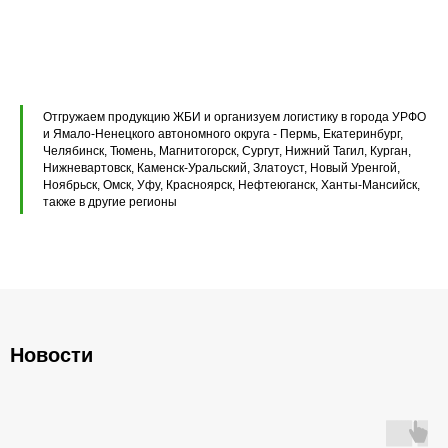
Плиты перекрытия ПК
Плиты перекрытия ПБ
Отгружаем продукцию ЖБИ и организуем логистику в города УРФО
Плиты перекрытия ПТ
и Ямало-Ненецкого автономного округа - Пермь, Екатеринбург,
Челябинск, Тюмень, Магнитогорск, Сургут, Нижний Тагил, Курган,
Нижневартовск, Каменск-Уральский, Златоуст, Новый Уренгой,
Фундаментные блоки ФБС
Ноябрьск, Омск, Уфу, Красноярск, Нефтеюганск, Ханты-Мансийск,
также в другие регионы
Плиты ленточных фундаментов
Прогоны железобетонные
Новости
Главная