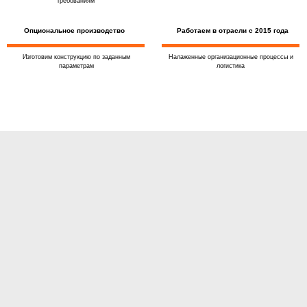
требованиям
Опциональное производство
Работаем в отрасли с 2015 года
Изготовим конструкцию по заданным
Налаженные организационные процессы и
параметрам
логистика