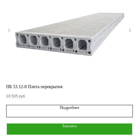
КАТАЛОГ
Кольца стеновые
ПБ 53.12-8 Плита перекрытия
ПБ
Вентиляционные блоки ВБ
18 505
руб
18 
Подробнее
Элементы теплотрасс
Элементы лестниц
Заказать