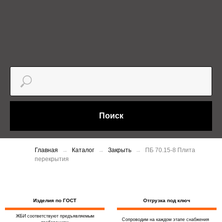
Поиск
Главная
Каталог
Закрыть
ПБ 70.15-8 Плита
перекрытия
Изделия по ГОСТ
Отгрузка под ключ
ЖБИ соответствуют предъявляемым
Сопроводим на каждом этапе снабжения