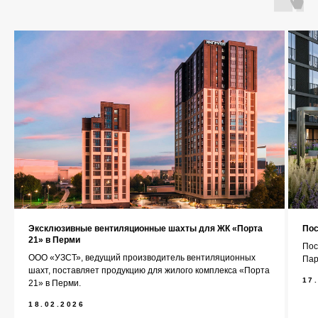
О компании
Каталог
Контакты
+7 (343) 227-22-20
info@1uzst.ru
Эксклюзивные вентиляционные шахты для ЖК «Порта
Пос
Екатеринбург, Гурзуфская 44
21» в Перми
Пос
ООО «УЗСТ», ведущий производитель вентиляционных
Пар
Политика конфиденциальности
шахт, поставляет продукцию для жилого комплекса «Порта
17
21» в Перми.
Сайт сделали — СайтДирект
18.02.2026