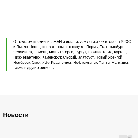
Перемычки железобетонные
Перемычки полистиролбетонные
Плиты перекрытия ПК
Плиты перекрытия ПБ
Отгружаем продукцию ЖБИ и организуем логистику в города УРФО
Плиты перекрытия ПТ
и Ямало-Ненецкого автономного округа - Пермь, Екатеринбург,
Челябинск, Тюмень, Магнитогорск, Сургут, Нижний Тагил, Курган,
Нижневартовск, Каменск-Уральский, Златоуст, Новый Уренгой,
Фундаментные блоки ФБС
Ноябрьск, Омск, Уфу, Красноярск, Нефтеюганск, Ханты-Мансийск,
также в другие регионы
Плиты ленточных фундаментов
Прогоны железобетонные
Новости
Главная