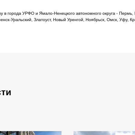
 в города УРФО и Ямало-Ненецкого автономного округа - Пермь, Е
менск-Уральский, Златоуст, Новый Уренгой, Ноябрьск, Омск, Уфу, К
сти