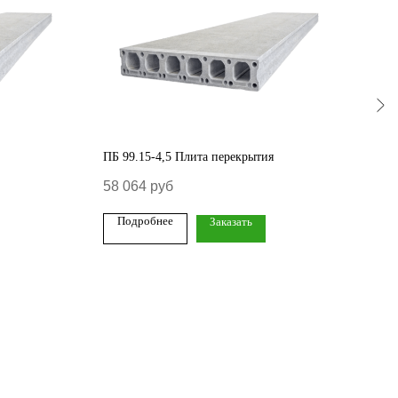
ПБ 99.15-4,5 Плита перекрытия
ПБ 1
58 064
руб
53 
Подробнее
По
Заказать