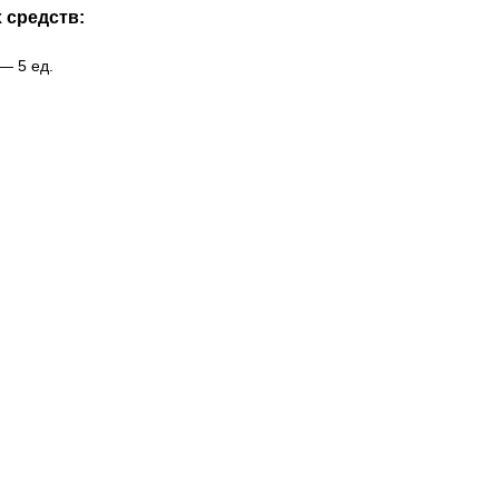
 средств:
 — 5 ед.