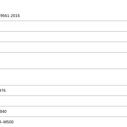
9561-2016
976
В40
0–М500