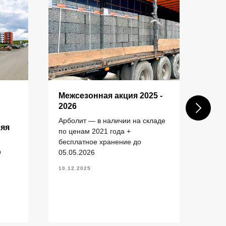
КОНТАКТЫ
Межсезонная акция 2025 -
Пос
2026
шах
ком
Арболит — в наличии на складе
+7 (343) 227-22-20
няя
зас
по ценам 2021 года +
info@1uzst.ru
бесплатное хранение до
Пост
Екатеринбург, Гурзуфская 44
О
05.05.2026
(ул.
Екат
Политика конфиденциальности
10.12.2025
20.11
Сайт сделали — СайтДирект