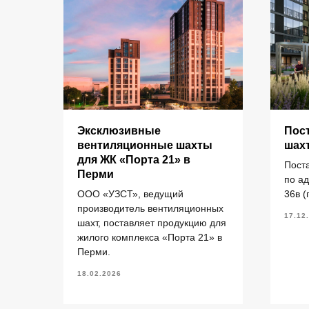
КАТАЛОГ
Эксклюзивные
Пос
для
вентиляционные шахты
шах
рми
для ЖК «Порта 21» в
Пост
Кольца стеновые
П
Перми
елий
по а
Вентиляционные блоки ВБ
П
ООО «УЗСТ», ведущий
36в (
Элементы теплотрасс
П
производитель вентиляционных
17.12
шахт, поставляет продукцию для
Элементы лестниц
Ф
жилого комплекса «Порта 21» в
Перемычки железобетонные
П
«УЗСТ» 2026
ермь.
Перми.
Перемычки полистиролбетонные
П
18.02.2026