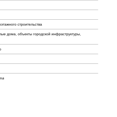
оэтажного строительства
лые дома, объекты городской инфраструктуры,
ю
кта