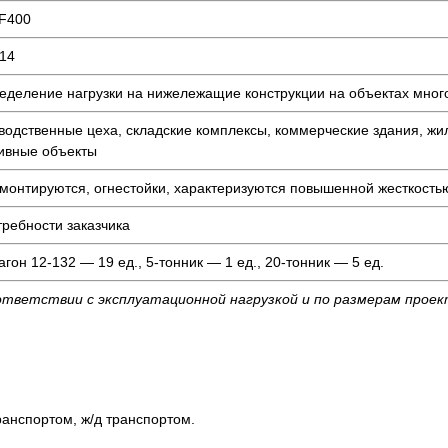
F400
14
еделение нагрузки на нижележащие конструкции на объектах мног
водственные цеха, складские комплексы, коммерческие здания, жи
ивные объекты
 монтируются, огнестойки, характеризуются повышенной жесткость
требности заказчика
агон 12-132 — 19 ед., 5-тонник — 1 ед., 20-тонник — 5 ед.
ответствии с эксплуатационной нагрузкой и по размерам прое
анспортом, ж/д транспортом.