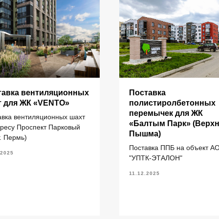
ИНФОРМАЦИЯ
тавка вентиляционных
Поставка
т для ЖК «VENTO»
полистиролбетонных
перемычек для ЖК
авка вентиляционных шахт
литы перекрытия ПК
Главная
«Балтым Парк» (Верх
дресу Проспект Парковый
литы перекрытия ПБ
О компании
Пышма)
г. Пермь)
литы перекрытия ПТ
Каталог
Поставка ППБ на объект А
.2025
"УПТК-ЭТАЛОН"
ундаментные блоки ФБС
литы ленточных фундаментов
11.12.2025
рогоны железобетонные