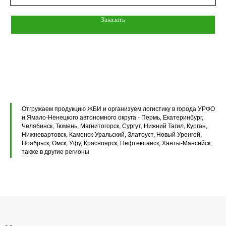
Вентиляционные блоки ВБ
Заказать
Элементы теплотрасс
Элементы лестниц
Перемычки железобетонные
Перемычки полистиролбетонные
Плиты перекрытия ПК
Отгружаем продукцию ЖБИ и организуем логистику в города УРФО
и Ямало-Ненецкого автономного округа - Пермь, Екатеринбург,
Плиты перекрытия ПБ
Челябинск, Тюмень, Магнитогорск, Сургут, Нижний Тагил, Курган,
Нижневартовск, Каменск-Уральский, Златоуст, Новый Уренгой,
Ноябрьск, Омск, Уфу, Красноярск, Нефтеюганск, Ханты-Мансийск,
Плиты перекрытия ПТ
также в другие регионы
Фундаментные блоки ФБС
Плиты ленточных фундаментов
Прогоны железобетонные