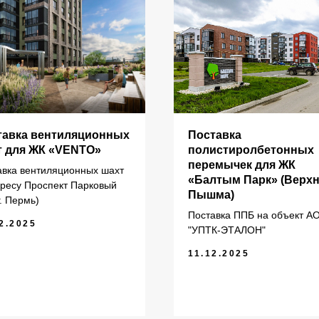
ИНФОРМАЦИЯ
тавка вентиляционных
Поставка
т для ЖК «VENTO»
полистиролбетонных
перемычек для ЖК
авка вентиляционных шахт
литы перекрытия ПК
Главная
«Балтым Парк» (Верх
дресу Проспект Парковый
Пышма)
литы перекрытия ПБ
О компании
г. Пермь)
литы перекрытия ПТ
Каталог
Поставка ППБ на объект А
2.2025
"УПТК-ЭТАЛОН"
ундаментные блоки ФБС
11.12.2025
литы ленточных фундаментов
рогоны железобетонные