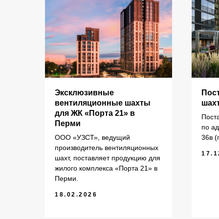
КАТАЛОГ
Эксклюзивные
Пос
для
вентиляционные шахты
шах
рми
для ЖК «Порта 21» в
Пост
Кольца стеновые
П
Перми
елий
по а
Вентиляционные блоки ВБ
П
ООО «УЗСТ», ведущий
36в (
Элементы теплотрасс
П
производитель вентиляционных
17.1
шахт, поставляет продукцию для
Элементы лестниц
Ф
жилого комплекса «Порта 21» в
Перемычки железобетонные
П
«УЗСТ» 2026
ермь.
Перми.
Перемычки полистиролбетонные
П
18.02.2026