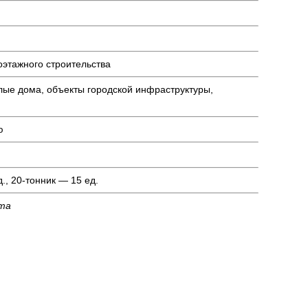
оэтажного строительства
лые дома, объекты городской инфраструктуры,
ю
., 20-тонник — 15 ед.
кта