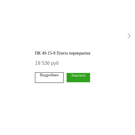
ПК 49-15-8 Плита перекрытия
ПБ 1
19 536
руб
50 
Подробнее
По
Заказать