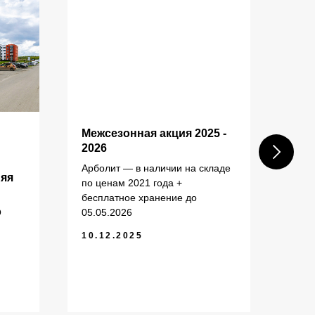
КОНТАКТЫ
Межсезонная акция 2025 -
Пос
2026
шах
ком
Арболит — в наличии на складе
+7 (343) 227-22-20
няя
зас
по ценам 2021 года +
info@1uzst.ru
бесплатное хранение до
Пост
Екатеринбург, Гурзуфская 44
О
05.05.2026
(ул.
Екат
10.12.2025
Политика конфиденциальности
20.
Сайт сделали — СайтДирект