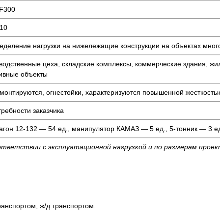
F300
10
еделение нагрузки на нижележащие конструкции на объектах мног
водственные цеха, складские комплексы, коммерческие здания, жи
ивные объекты
 монтируются, огнестойки, характеризуются повышенной жесткость
требности заказчика
агон 12-132 — 54 ед., манипулятор КАМАЗ — 5 ед., 5-тонник — 3 ед
ответствии с эксплуатационной нагрузкой и по размерам прое
анспортом, ж/д транспортом.