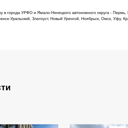
 в города УРФО и Ямало-Ненецкого автономного округа - Пермь, Е
менск-Уральский, Златоуст, Новый Уренгой, Ноябрьск, Омск, Уфу, К
сти