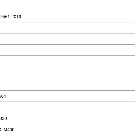
9561-2016
504
В30
0–М400