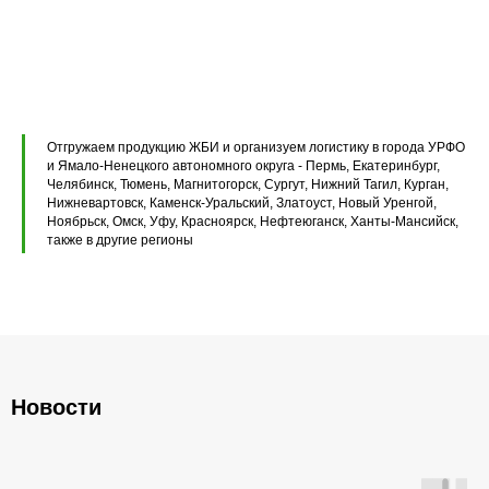
Перемычки железобетонные
Перемычки полистиролбетонные
Плиты перекрытия ПК
Плиты перекрытия ПБ
Отгружаем продукцию ЖБИ и организуем логистику в города УРФО
Плиты перекрытия ПТ
и Ямало-Ненецкого автономного округа - Пермь, Екатеринбург,
Челябинск, Тюмень, Магнитогорск, Сургут, Нижний Тагил, Курган,
Нижневартовск, Каменск-Уральский, Златоуст, Новый Уренгой,
Фундаментные блоки ФБС
Ноябрьск, Омск, Уфу, Красноярск, Нефтеюганск, Ханты-Мансийск,
также в другие регионы
Плиты ленточных фундаментов
Прогоны железобетонные
Новости
Главная