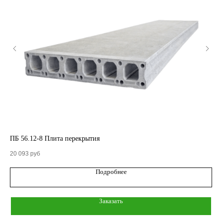
КАТАЛОГ
Кольца стеновые
ПБ 56.12-8 Плита перекрытия
ПК
Вентиляционные блоки ВБ
20 093
руб
10 
Подробнее
Элементы теплотрасс
Элементы лестниц
Заказать