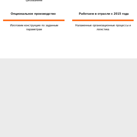
требованиям
Опциональное производство
Работаем в отрасли с 2015 года
Изготовим конструкцию по заданным
Налаженные организационные процессы и
параметрам
логистика