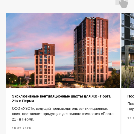
О компании
Каталог
Контакты
+7 (343) 227-22-20
info@1uzst.ru
Эксклюзивные вентиляционные шахты для ЖК «Порта
Пос
Екатеринбург, Гурзуфская 44
21» в Перми
Пос
ООО «УЗСТ», ведущий производитель вентиляционных
Пар
Политика конфиденциальности
шахт, поставляет продукцию для жилого комплекса «Порта
17.
21» в Перми.
Сайт сделали — СайтДирект
18.02.2026