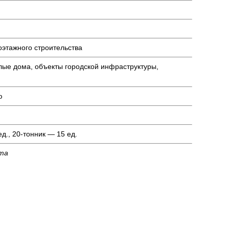
оэтажного строительства
лые дома, объекты городской инфраструктуры,
ю
д., 20-тонник — 15 ед.
кта