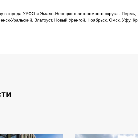
 в города УРФО и Ямало-Ненецкого автономного округа - Пермь, Е
менск-Уральский, Златоуст, Новый Уренгой, Ноябрьск, Омск, Уфу, К
сти