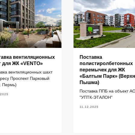
ИНФОРМАЦИЯ
тавка вентиляционных
Поставка
т для ЖК «VENTO»
полистиролбетонных
перемычек для ЖК
авка вентиляционных шахт
литы перекрытия ПК
Главная
«Балтым Парк» (Верх
дресу Проспект Парковый
литы перекрытия ПБ
О компании
Пышма)
г. Пермь)
литы перекрытия ПТ
Каталог
Поставка ППБ на объект А
.2025
"УПТК-ЭТАЛОН"
ундаментные блоки ФБС
литы ленточных фундаментов
11.12.2025
рогоны железобетонные