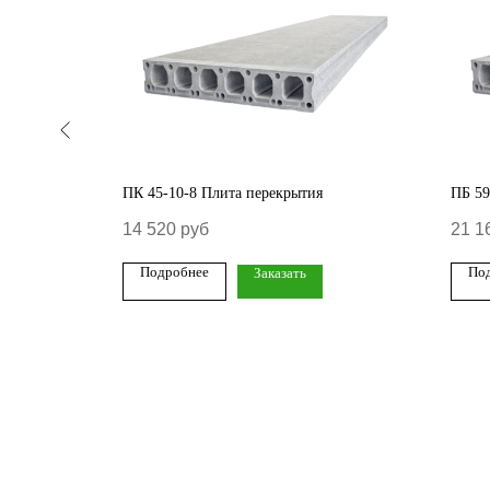
я
ПК 45-10-8 Плита перекрытия
ПБ 59
14 520
руб
21 1
Подробнее
По
Заказать