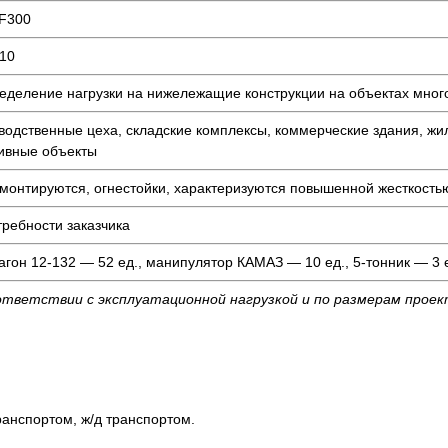
F300
10
еделение нагрузки на нижележащие конструкции на объектах мног
водственные цеха, складские комплексы, коммерческие здания, жи
ивные объекты
 монтируются, огнестойки, характеризуются повышенной жесткость
требности заказчика
агон 12-132 — 52 ед., манипулятор КАМАЗ — 10 ед., 5-тонник — 3 е
ответствии с эксплуатационной нагрузкой и по размерам прое
анспортом, ж/д транспортом.