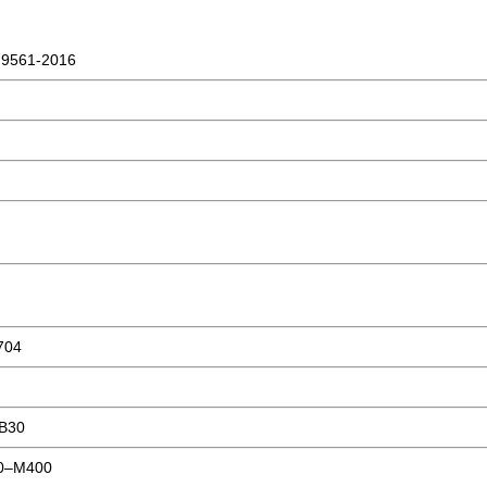
9561-2016
704
В30
0–М400