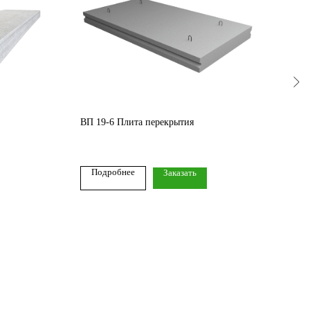
ВП 19-6 Плита перекрытия
ПБ 6
28 
Подробнее
По
Заказать