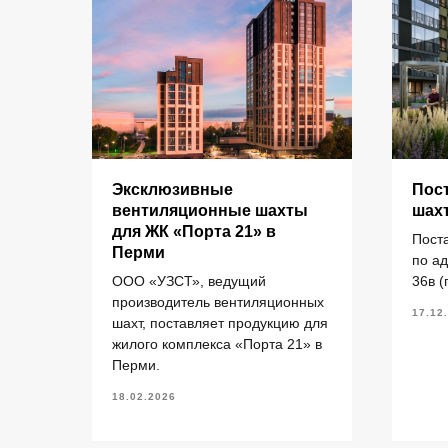
КАТАЛОГ
Эксклюзивные
Пос
для
вентиляционные шахты
шах
рми
для ЖК «Порта 21» в
Пост
Кольца стеновые
П
Перми
елий
по а
Вентиляционные блоки ВБ
П
ООО «УЗСТ», ведущий
36в (
Элементы теплотрасс
П
производитель вентиляционных
17.12
шахт, поставляет продукцию для
Элементы лестниц
Ф
жилого комплекса «Порта 21» в
Перемычки железобетонные
П
«УЗСТ» 2026
ермь.
Перми.
Перемычки полистиролбетонные
П
18.02.2026