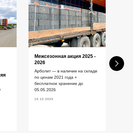
КОНТАКТЫ
Межсезонная акция 2025 -
Пос
2026
шах
ком
Арболит — в наличии на складе
+7 (343) 227-22-20
няя
зас
по ценам 2021 года +
info@1uzst.ru
бесплатное хранение до
Пост
Екатеринбург, Гурзуфская 44
О
05.05.2026
(ул.
Екат
Политика конфиденциальности
10.12.2025
20.11
Сайт сделали — СайтДирект