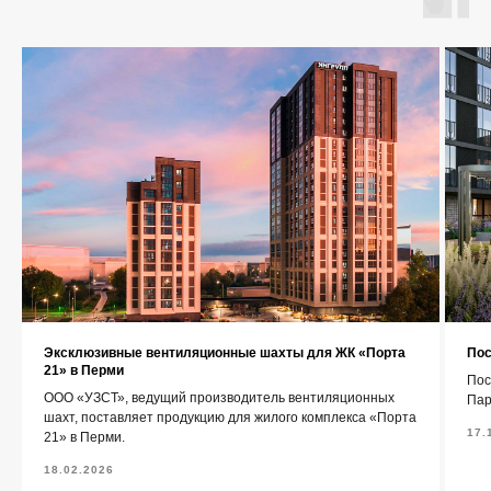
О компании
Каталог
Контакты
+7 (343) 227-22-20
info@1uzst.ru
Эксклюзивные вентиляционные шахты для ЖК «Порта
Пос
Екатеринбург, Гурзуфская 44
21» в Перми
Пос
ООО «УЗСТ», ведущий производитель вентиляционных
Пар
Политика конфиденциальности
шахт, поставляет продукцию для жилого комплекса «Порта
17.
21» в Перми.
Сайт сделали — СайтДирект
18.02.2026