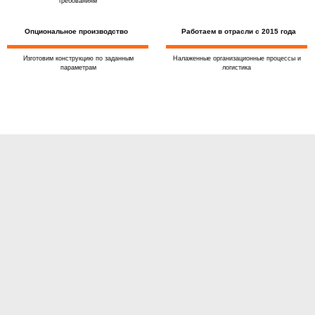
требованиям
Опциональное производство
Работаем в отрасли с 2015 года
Изготовим конструкцию по заданным
Налаженные организационные процессы и
параметрам
логистика