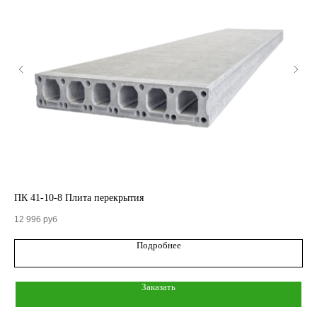
КАТАЛОГ
Кольца стеновые
ПК 41-10-8 Плита перекрытия
ПК
Вентиляционные блоки ВБ
12 996
руб
20 
Подробнее
Элементы теплотрасс
Элементы лестниц
Заказать