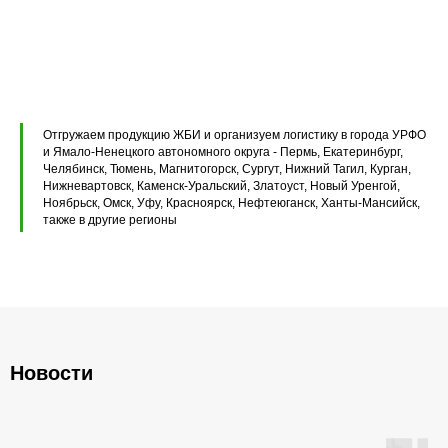
Перемычки железобетонные
Перемычки полистиролбетонные
Плиты перекрытия ПК
Плиты перекрытия ПБ
Отгружаем продукцию ЖБИ и организуем логистику в города УРФО
Плиты перекрытия ПТ
и Ямало-Ненецкого автономного округа - Пермь, Екатеринбург,
Челябинск, Тюмень, Магнитогорск, Сургут, Нижний Тагил, Курган,
Нижневартовск, Каменск-Уральский, Златоуст, Новый Уренгой,
Фундаментные блоки ФБС
Ноябрьск, Омск, Уфу, Красноярск, Нефтеюганск, Ханты-Мансийск,
также в другие регионы
Плиты ленточных фундаментов
Прогоны железобетонные
Новости
Главная