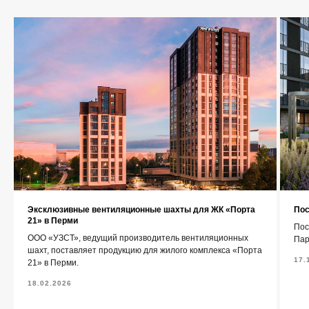
О компании
Каталог
Контакты
+7 (343) 227-22-20
info@1uzst.ru
Эксклюзивные вентиляционные шахты для ЖК «Порта
Пос
Екатеринбург, Гурзуфская 44
21» в Перми
Пос
ООО «УЗСТ», ведущий производитель вентиляционных
Пар
Политика конфиденциальности
шахт, поставляет продукцию для жилого комплекса «Порта
17.
21» в Перми.
Сайт сделали — СайтДирект
18.02.2026
«УЗСТ» 2026