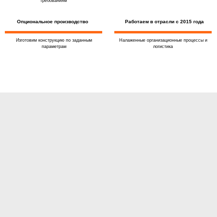
требованиям
Опциональное производство
Работаем в отрасли с 2015 года
Изготовим конструкцию по заданным
Налаженные организационные процессы и
параметрам
логистика