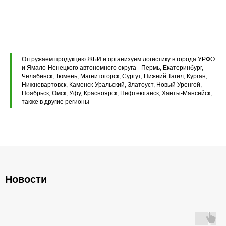
Плиты перекрытия ПК
Плиты перекрытия ПБ
Отгружаем продукцию ЖБИ и организуем логистику в города УРФО
Плиты перекрытия ПТ
и Ямало-Ненецкого автономного округа - Пермь, Екатеринбург,
Челябинск, Тюмень, Магнитогорск, Сургут, Нижний Тагил, Курган,
Нижневартовск, Каменск-Уральский, Златоуст, Новый Уренгой,
Фундаментные блоки ФБС
Ноябрьск, Омск, Уфу, Красноярск, Нефтеюганск, Ханты-Мансийск,
также в другие регионы
Плиты ленточных фундаментов
Прогоны железобетонные
Новости
Главная