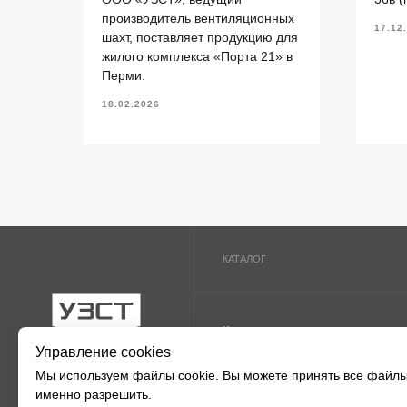
Вентиляционные блоки ВБ
П
производитель вентиляционных
17.12
шахт, поставляет продукцию для
Элементы теплотрасс
П
жилого комплекса «Порта 21» в
Элементы лестниц
Ф
ермь.
Перми.
Перемычки железобетонные
П
«УЗСТ» 2026
18.02.2026
Перемычки полистиролбетонные
П
Управление cookies
Мы используем
файлы cookie
. Вы можете принять все файлы
именно разрешить.