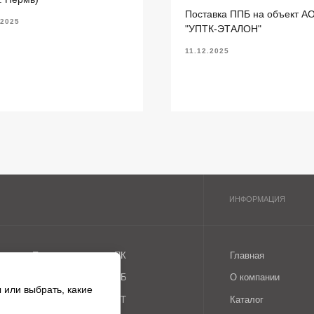
литы перекрытия ПБ
О компании
Поставка ППБ на объект А
.2025
"УПТК-ЭТАЛОН"
литы перекрытия ПТ
Каталог
ундаментные блоки ФБС
11.12.2025
литы ленточных фундаментов
рогоны железобетонные
 или выбрать, какие