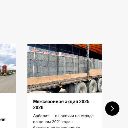
Межсезонная акция 2025 -
Пос
КОНТАКТЫ
2026
шах
ком
Арболит — в наличии на складе
няя
зас
по ценам 2021 года +
+7 (343) 227-22-20
бесплатное хранение до
Пост