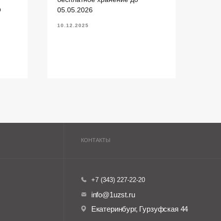
info@1uzst.ru
О
05.05.2026
(ул.
Екат
Екатеринбург, Гурзуфская 44
10.12.2025
20.11
Политика конфиденциальности
Сайт сделали — СайтДирект