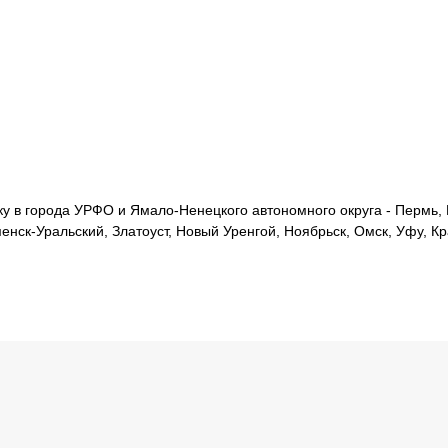
 в города УРФО и Ямало-Ненецкого автономного округа - Пермь, Е
менск-Уральский, Златоуст, Новый Уренгой, Ноябрьск, Омск, Уфу, К