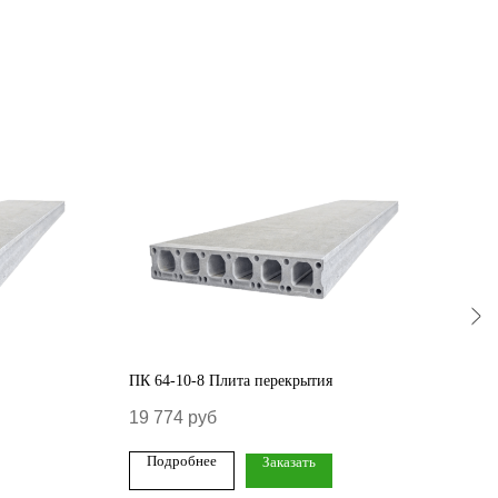
ПК 64-10-8 Плита перекрытия
ПБ 8
19 774
руб
40 
Подробнее
По
Заказать