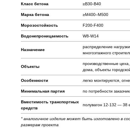
Класс бетона
≥В30-В40
Марка бетона
≥М400–М500
Морозостойкость
F200-F400
Водонепроницаемость
W8-W14
распределение нагрузки
Назначение
многоэтажного строител
производственные цеха,
Объекты
дома, объекты городско
Особенности
легко монтируются, огн
Минимальная партия
по потребности заказчик
Вместимость транспортных
полувагон 12-132 — 38 е
средств
* аналогичное изделие может быть изготовлено в со
размерам проекта