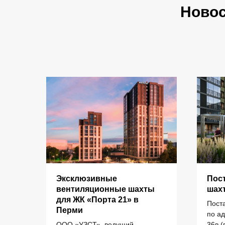
Ново
Эксклюзивные
Пос
КАТАЛОГ
для
вентиляционные шахты
шах
рми
для ЖК «Порта 21» в
Пост
Перми
елий
по а
Кольца стеновые
П
ООО «УЗСТ», ведущий
36в (