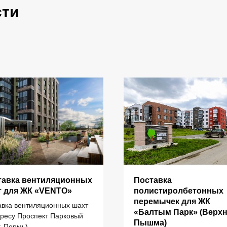
сти
тавка вентиляционных
Поставка
ИНФОРМАЦИЯ
т для ЖК «VENTO»
полистиролбетонных
перемычек для ЖК
авка вентиляционных шахт
«Балтым Парк» (Верх
дресу Проспект Парковый
литы перекрытия ПК
Главная
Пышма)
г. Пермь)