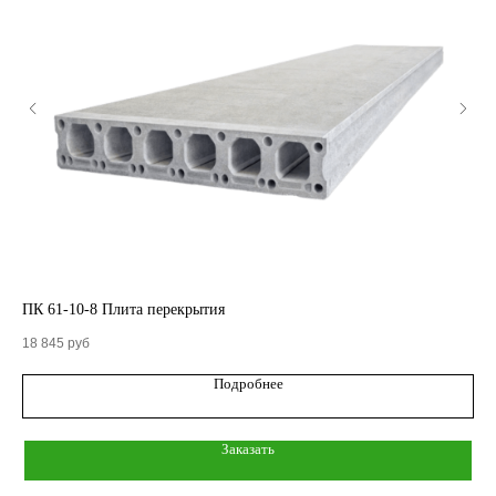
КАТАЛОГ
Кольца стеновые
ПК 61-10-8 Плита перекрытия
ПК
Вентиляционные блоки ВБ
18 845
руб
20 
Подробнее
Элементы теплотрасс
Элементы лестниц
Заказать