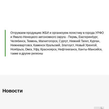
Перемычки железобетонные
Перемычки полистиролбетонные
Плиты перекрытия ПК
Плиты перекрытия ПБ
Отгружаем продукцию ЖБИ и организуем логистику в города УРФО
Плиты перекрытия ПТ
и Ямало-Ненецкого автономного округа - Пермь, Екатеринбург,
Челябинск, Тюмень, Магнитогорск, Сургут, Нижний Тагил, Курган,
Нижневартовск, Каменск-Уральский, Златоуст, Новый Уренгой,
Фундаментные блоки ФБС
Ноябрьск, Омск, Уфу, Красноярск, Нефтеюганск, Ханты-Мансийск,
также в другие регионы
Плиты ленточных фундаментов
Прогоны железобетонные
Новости
Главная