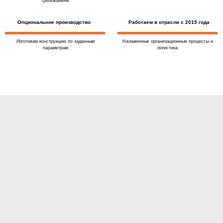
требованиям
Опциональное производство
Работаем в отрасли с 2015 года
Изготовим конструкцию по заданным
Налаженные организационные процессы и
параметрам
логистика