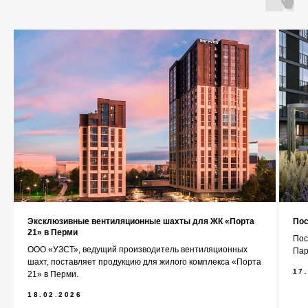
О компании
Каталог
Контакты
+7 (343) 227-22-20
info@1uzst.ru
Эксклюзивные вентиляционные шахты для ЖК «Порта
Пос
Екатеринбург, Гурзуфская 44
21» в Перми
Пос
ООО «УЗСТ», ведущий производитель вентиляционных
Пар
Политика конфиденциальности
шахт, поставляет продукцию для жилого комплекса «Порта
17
21» в Перми.
Сайт сделали — СайтДирект
18.02.2026