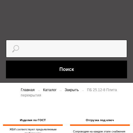
Поиск
Главная
Каталог
Закрыть
ПБ 25.12-8 Плита
перекрытия
Изделия по ГОСТ
Отгрузка под ключ
ЖБИ соответствуют предъявляемым
Сопроводим на каждом этапе снабжения