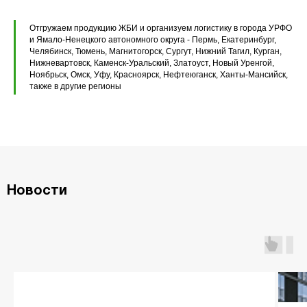
Перемычки полистиролбетонные
Отгружаем продукцию ЖБИ и организуем логистику в города УРФО
Плиты перекрытия ПК
и Ямало-Ненецкого автономного округа - Пермь, Екатеринбург,
Челябинск, Тюмень, Магнитогорск, Сургут, Нижний Тагил, Курган,
Плиты перекрытия ПБ
Нижневартовск, Каменск-Уральский, Златоуст, Новый Уренгой,
Ноябрьск, Омск, Уфу, Красноярск, Нефтеюганск, Ханты-Мансийск,
также в другие регионы
Плиты перекрытия ПТ
Фундаментные блоки ФБС
Плиты ленточных фундаментов
Прогоны железобетонные
Новости
Главная