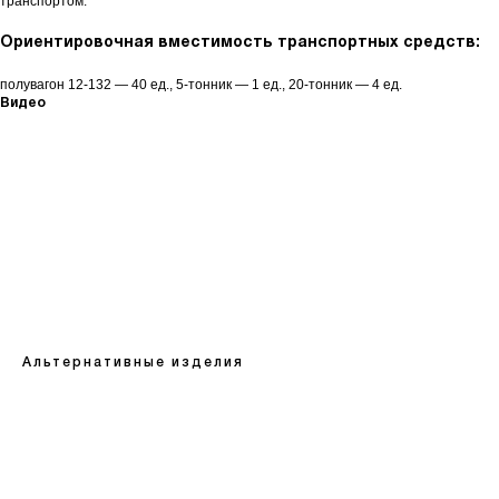
транспортом.
Ориентировочная вместимость транспортных средств:
полувагон 12-132 — 40 ед., 5-тонник — 1 ед., 20-тонник — 4 ед.
Видео
КАТАЛОГ
Кольца стеновые
Вентиляционные блоки ВБ
Альтернативные изделия
Элементы теплотрасс
Элементы лестниц
Перемычки железобетонные