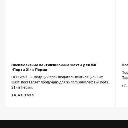
О компании
Каталог
Контакты
Эксклюзивные вентиляционные шахты для ЖК
Пос
+7 (343) 227-22-20
«Порта 21» в Перми
Пос
ООО «УЗСТ», ведущий производитель вентиляционных
Пар
info@1uzst.ru
шахт, поставляет продукцию для жилого комплекса «Порта
17
21» в Перми.
Екатеринбург, Гурзуфская 44
18.02.2026
Политика конфиденциальности
Сайт сделали — СайтДирект