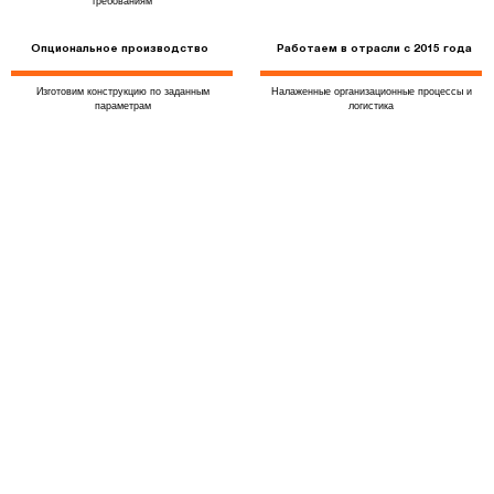
требованиям
Опциональное производство
Работаем в отрасли с 2015 года
Изготовим конструкцию по заданным
Налаженные организационные процессы и
параметрам
логистика