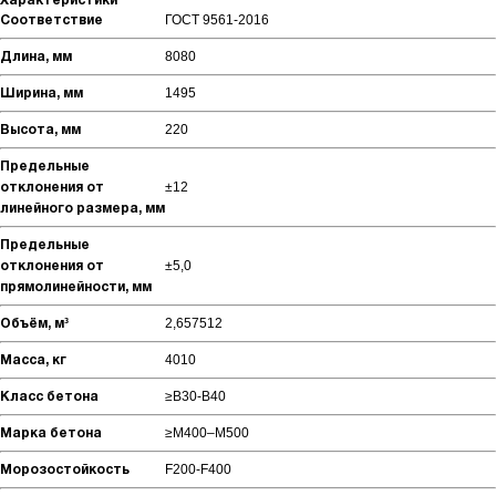
Характеристики
ГОСТ 9561-2016
Соответствие
8080
Длина, мм
1495
Ширина, мм
220
Высота, мм
Предельные
±12
отклонения от
линейного размера, мм
Предельные
±5,0
отклонения от
прямолинейности, мм
2,657512
Объём, м³
4010
Масса, кг
≥В30-В40
Класс бетона
≥М400–М500
Марка бетона
F200-F400
Морозостойкость