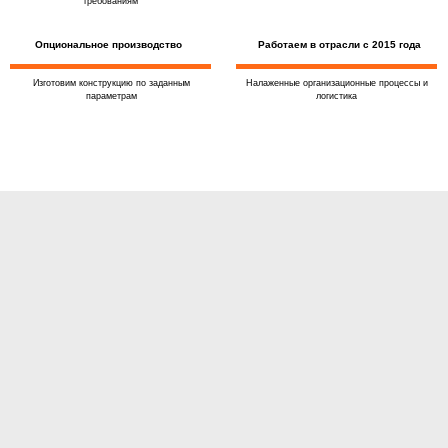
требованиям
Опциональное производство
Работаем в отрасли с 2015 года
Изготовим конструкцию по заданным
Налаженные организационные процессы и
параметрам
логистика