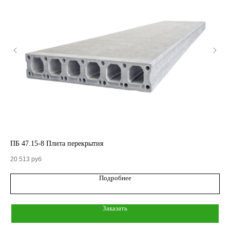
КАТАЛОГ
Кольца стеновые
ПБ 47.15-8 Плита перекрытия
ПБ 
Вентиляционные блоки ВБ
20 513
руб
51 
Подробнее
Элементы теплотрасс
Элементы лестниц
Заказать