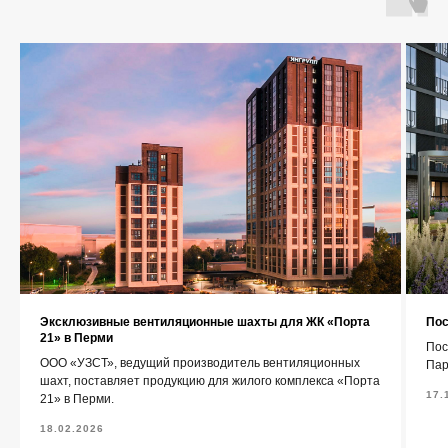
О компании
Каталог
Контакты
+7 (343) 227-22-20
info@1uzst.ru
Эксклюзивные вентиляционные шахты для ЖК «Порта
Пос
Екатеринбург, Гурзуфская 44
21» в Перми
Пос
ООО «УЗСТ», ведущий производитель вентиляционных
Пар
Политика конфиденциальности
шахт, поставляет продукцию для жилого комплекса «Порта
17.
21» в Перми.
Сайт сделали — СайтДирект
18.02.2026