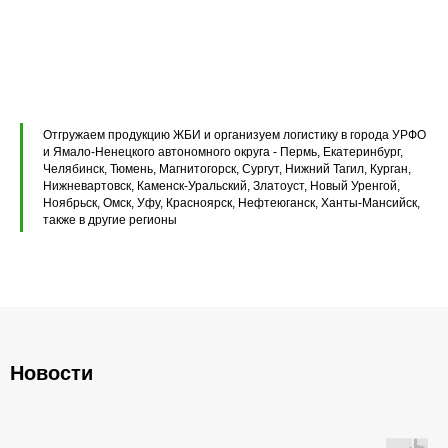
Перемычки железобетонные
Перемычки полистиролбетонные
Плиты перекрытия ПК
Плиты перекрытия ПБ
Отгружаем продукцию ЖБИ и организуем логистику в города УРФО
Плиты перекрытия ПТ
и Ямало-Ненецкого автономного округа - Пермь, Екатеринбург,
Челябинск, Тюмень, Магнитогорск, Сургут, Нижний Тагил, Курган,
Нижневартовск, Каменск-Уральский, Златоуст, Новый Уренгой,
Фундаментные блоки ФБС
Ноябрьск, Омск, Уфу, Красноярск, Нефтеюганск, Ханты-Мансийск,
также в другие регионы
Плиты ленточных фундаментов
Прогоны железобетонные
Новости
Главная