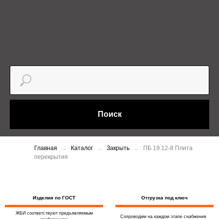
Поиск
Главная
Каталог
Закрыть
ПБ 19.12-8 Плита
перекрытия
Изделия по ГОСТ
Отгрузка под ключ
ЖБИ соответствуют предъявляемым
Сопроводим на каждом этапе снабжения