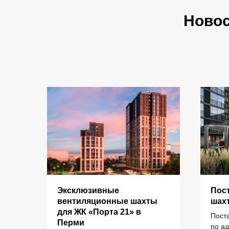
Ново
Эксклюзивные
Пос
КАТАЛОГ
для
вентиляционные шахты
шах
рми
для ЖК «Порта 21» в
Пост
Перми
елий
по а