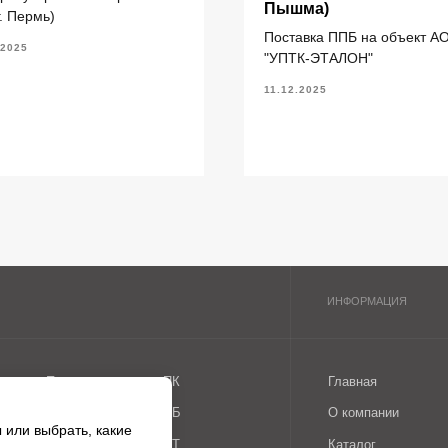
литы перекрытия ПК
Главная
Пышма)
г. Пермь)
литы перекрытия ПБ
О компании
Поставка ППБ на объект А
.2025
"УПТК-ЭТАЛОН"
литы перекрытия ПТ
Каталог
ундаментные блоки ФБС
11.12.2025
литы ленточных фундаментов
рогоны железобетонные
 или выбрать, какие