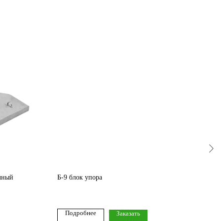
чный
Б-9 блок упора
ФЛ 8
5 31
Подробнее
По
Заказать