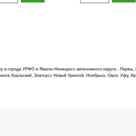
 в города УРФО и Ямало-Ненецкого автономного округа - Пермь, Е
менск-Уральский, Златоуст, Новый Уренгой, Ноябрьск, Омск, Уфу, К