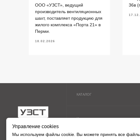
Кольца стеновые
П
ООО «УЗСТ», ведущий
36в (
Вентиляционные блоки ВБ
П
производитель вентиляционных
17.12
шахт, поставляет продукцию для
Элементы теплотрасс
П
жилого комплекса «Порта 21» в
Элементы лестниц
Ф
ермь.
Перми.
Перемычки железобетонные
П
«УЗСТ» 2026
18.02.2026
Перемычки полистиролбетонные
П
Управление cookies
Мы используем
файлы cookie
. Вы можете принять все файлы