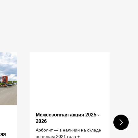
Межсезонная акция 2025 -
Пос
КОНТАКТЫ
2026
шах
ком
Арболит — в наличии на складе
няя
зас
по ценам 2021 года +