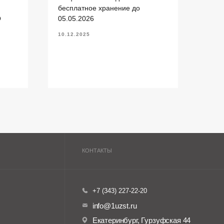
+7 (343) 227-22-20
бесплатное хранение до
Пост
info@1uzst.ru
О
05.05.2026
(ул.
Екат
Екатеринбург, Гурзуфская 44
10.12.2025
20.11
Политика конфиденциальности
Сайт сделали — СайтДирект