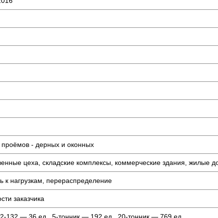
2016
 проёмов - дерных и оконных
венные цеха, складские комплексы, коммерческие здания, жилые д
ть к нагрузкам, перераспределение
сти заказчика
2-132 — 36 ед., 5-тонник — 192 ед., 20-тонник — 769 ед.