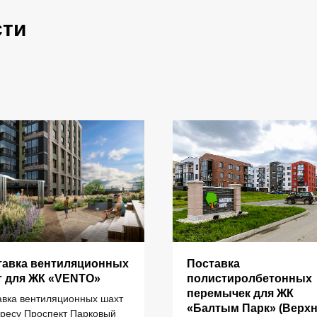
сти
тавка вентиляционных
Поставка
ИНФОРМАЦИЯ
т для ЖК «VENTO»
полистиролбетонных
перемычек для ЖК
авка вентиляционных шахт
«Балтым Парк» (Верх
дресу Проспект Парковый