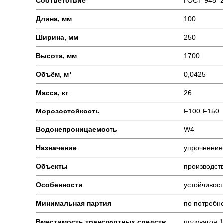
Соответствие
ГОСТ 948–
Длина, мм
100
Ширина, мм
250
Высота, мм
1700
Объём, м³
0,0425
Масса, кг
26
Морозостойкость
F100-F150
Водонепроницаемость
W4
Назначение
упрочнение
Объекты
производст
Особенности
устойчивос
Минимальная партия
по потребно
Вместимость транспортных средств
полувагон 1