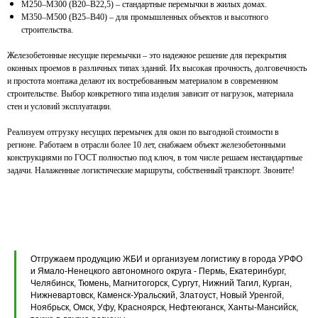
М250–М300 (В20–В22,5) – стандартные перемычки в жилых домах.
КАТАЛОГ
М350–М500 (В25–В40) – для промышленных объектов и высотного
строительства.
Железобетонные несущие перемычки – это надежное решение для перекрытия
Кольца стеновые
оконных проемов в различных типах зданий. Их высокая прочность, долговечность
и простота монтажа делают их востребованным материалом в современном
Вентиляционные блоки ВБ
строительстве. Выбор конкретного типа изделия зависит от нагрузок, материала
стен и условий эксплуатации.
Элементы теплотрасс
Реализуем отгрузку несущих перемычек для окон по выгодной стоимости в
регионе. Работаем в отрасли более 10 лет, снабжаем объект железобетонными
Элементы лестниц
конструкциями по ГОСТ полностью под ключ, в том числе решаем нестандартные
задачи. Налаженные логистические маршруты, собственный транспорт. Звоните!
Перемычки железобетонные
Перемычки полистиролбетонные
Плиты перекрытия ПК
Плиты перекрытия ПБ
Отгружаем продукцию ЖБИ и организуем логистику в города УРФО
и Ямало-Ненецкого автономного округа - Пермь, Екатеринбург,
Челябинск, Тюмень, Магнитогорск, Сургут, Нижний Тагил, Курган,
Плиты перекрытия ПТ
Нижневартовск, Каменск-Уральский, Златоуст, Новый Уренгой,
Ноябрьск, Омск, Уфу, Красноярск, Нефтеюганск, Ханты-Мансийск,