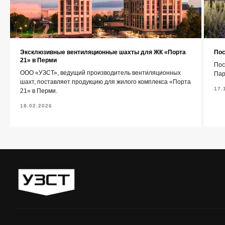
+7 (343) 227-22-20
info@1uzst.ru
Эксклюзивные вентиляционные шахты для ЖК «Порта
Пос
21» в Перми
Пос
Екатеринбург, Гурзуфская 44
ООО «УЗСТ», ведущий производитель вентиляционных
Пар
шахт, поставляет продукцию для жилого комплекса «Порта
17.
21» в Перми.
Политика конфиденциальности
18.02.2026
Сайт сделали — СайтДирект
«УЗСТ» 2026