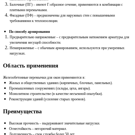
Балочные (ПГ) – имеют Г-образное сечение, применяются в комбинации с
плитными перемычками.
Фасадные (ПФ) – предназначены для наружных стен с повышенными
требованиями к теплоизоляции.
По способу армирования
Предварительно напряженные – с предварительным натяжением арматуры для
увеличения несущей способности.
Ненапряженные – с обычным армированием, используются при умеренных
нагрузках.
Область применения
Железобетонные перемычки для окон применяются в:
Жилых и общественных зданиях (кирпичных, блочных, панельных).
Промышленных сооружениях (склады, цеха, ангары).
Монолитном строительстве (в качестве несъемной опалубки).
Реконструкции зданий (усиление старых проемов).
Преимущества
Высокая прочность – выдерживают значительные нагрузки.
Огнестойкость – негорючий материал.
Долговечность – срок службы более 50 лет.