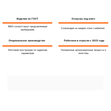
Изделия по ГОСТ
Отгрузка под ключ
ЖБИ соответствуют предъявляемым
Сопроводим на каждом этапе снабжения
требованиям
Опциональное производство
Работаем в отрасли с 2015 года
Изготовим конструкцию по заданным
Налаженные организационные процессы и
параметрам
логистика