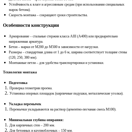
Устойчивость к влаге и агрессивным средам (при использовании специальных
марок бетона).
Скорость монтажа – сокращают сроки строительства.
Особенности конструкции
Армирование – стальные стержни класса АIII (А400) или предварительно
напряженная арматура.
Бетон – марки от М200 до М500 в зависимости от нагрузки.
Размеры – стандартная длина от 1 до 6 м, ширина соответствует толщине стены
(120, 250, 380 мм).
Монтажные петли – для удобства транспортировки и установки.
Технология монтажа
Подготовка
Проверка геометрии проема.
Установка опорных площадок (кирпичные подушки, металлические уголки).
Укладка перемычек
Перемычки укладываются на раствор (цементно-песчаная смесь М100).
Минимальная глубина опирания:
Для кирпичных стен – 200 мм.
Для бетонных и крупноблочных – 150 мм.